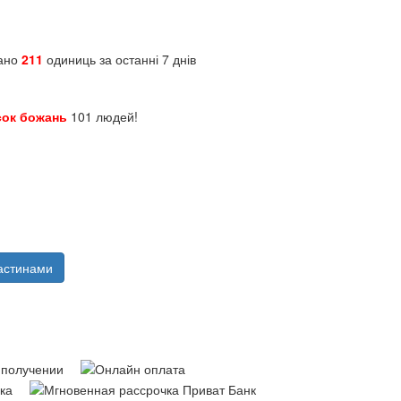
зано
211
одиниць за останні 7 днів
сок божань
101 людей!
астинами