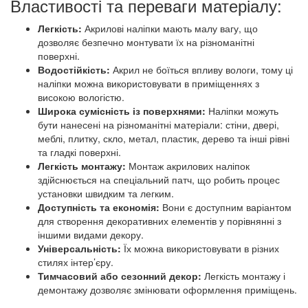
Властивості та переваги матеріалу:
Легкість:
Акрилові наліпки мають малу вагу, що
дозволяє безпечно монтувати їх на різноманітні
поверхні.
Водостійкість:
Акрил не боїться впливу вологи, тому ці
наліпки можна використовувати в приміщеннях з
високою вологістю.
Широка сумісність із поверхнями:
Наліпки можуть
бути нанесені на різноманітні матеріали: стіни, двері,
меблі, плитку, скло, метал, пластик, дерево та інші рівні
та гладкі поверхні.
Легкість монтажу:
Монтаж акрилових наліпок
здійснюється на спеціальний патч, що робить процес
установки швидким та легким.
Доступність та економія:
Вони є доступним варіантом
для створення декоративних елементів у порівнянні з
іншими видами декору.
Універсальність:
Їх можна використовувати в різних
стилях інтер’єру.
Тимчасовий або сезонний декор:
Легкість монтажу і
демонтажу дозволяє змінювати оформлення приміщень.