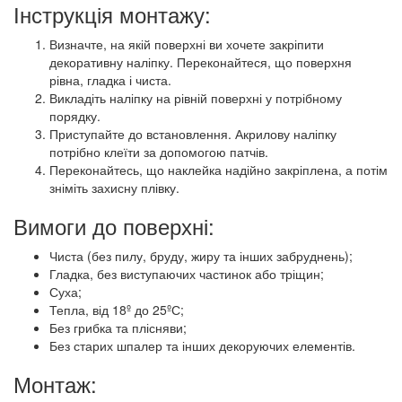
Інструкція монтажу:
Визначте, на якій поверхні ви хочете закріпити
декоративну наліпку. Переконайтеся, що поверхня
рівна, гладка і чиста.
Викладіть наліпку на рівній поверхні у потрібному
порядку.
Приступайте до встановлення. Акрилову наліпку
потрібно клеїти за допомогою патчів.
Переконайтесь, що наклейка надійно закріплена, а потім
зніміть захисну плівку.
Вимоги до поверхні:
Чиста (без пилу, бруду, жиру та інших забруднень);
Гладка, без виступаючих частинок або тріщин;
Суха;
Тепла, від 18º до 25ºС;
Без грибка та плісняви;
Без старих шпалер та інших декоруючих елементів.
Монтаж: