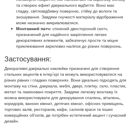
та створює ефект дзеркального відбиття. Воно має
гладку, світловідбивну поверхню, стійку до вологи та
зношування. Завдяки гнучкості матеріалу відображення
може незначно викривлюватися.
Монтажний патч:
спінений двосторонній скотч,
призначений для надійного закріплення легких
декоративних елементів, забезпечує просте та міцне
приклеювання акрилових наліпок до різних поверхонь.
Застосування:
Декоративні дзеркальні наклейки призначені для створення
стильних акцентів в інтер’єрі та можуть використовуватися на
різних рівних і гладких поверхнях. Вони ідеально підходять для
монтажу на стіни, дзеркала, меблі, двері, плитку, скло, пластик,
метал та ламіновані покриття. Завдяки легкому монтажу їх
можна використовувати для декорування спалень, віталень,
коридорів, ванних кімнат, дитячих кімнат, офісних приміщень,
торгових залів, ресторанів, кафе, салонів краси та інших
комерційних об'єктів, де потрібен естетичний акцент і сучасний
дизайн.