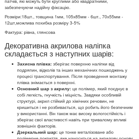
патчів, які можуть бути круглими або квадратними,
забезпечуючи надійну фіксацію.
Розміри:18шт., товщина 1мм, 105х85мм - 6шт., 70х55мм -
12шт,можлива похибка розміру 3-5%
Фактура: рівна, глянсова
Декоративна акрилова наліпка
складається з наступних шарів:
Захисна плівка:
зберігає поверхню наліпки від
подряпин, відколів та інших механічних пошкоджень у
процесі транспортування. Після проведення монтажу
плівка знімається з поверхні.
Основний шар з акрилу:
це полімер, який поєднує в
собі легкість, гнучкість і міцність. Завдяки особливій
структурі, акрил стійкий до хімічних речовин, не
кришиться і не розбивається, що робить його безпечним
у використанні. Він також має високу вологостійкість і
зберігає свої властивості навіть при тривалому впливі
зовнішніх факторів.
Дзеркальний шар:
це тонке металізоване або
полімерне покриття, яке наноситься на акрилову основу