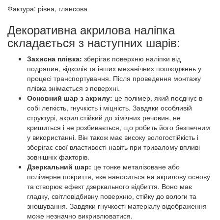
Фактура: рівна, глянсова
Декоративна акрилова наліпка
складається з наступних шарів:
Захисна плівка:
зберігає поверхню наліпки від
подряпин, відколів та інших механічних пошкоджень у
процесі транспортування. Після проведення монтажу
плівка знімається з поверхні.
Основний шар з акрилу:
це полімер, який поєднує в
собі легкість, гнучкість і міцність. Завдяки особливій
структурі, акрил стійкий до хімічних речовин, не
кришиться і не розбивається, що робить його безпечним
у використанні. Він також має високу вологостійкість і
зберігає свої властивості навіть при тривалому впливі
зовнішніх факторів.
Дзеркальний шар:
це тонке металізоване або
полімерне покриття, яке наноситься на акрилову основу
та створює ефект дзеркального відбиття. Воно має
гладку, світловідбивну поверхню, стійку до вологи та
зношування. Завдяки гнучкості матеріалу відображення
може незначно викривлюватися.