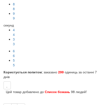
8
8
9
9
секунд
4
4
3
3
6
6
5
5
Користується попитом
; заказано
299
одиниць за останні 7
днів
Цей товар добавлено до
Список божань
98 людей!