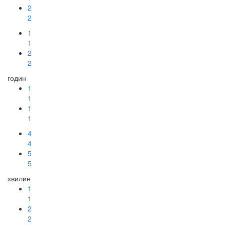
2
2
1
1
2
2
годин
1
1
1
1
4
4
5
5
хвилин
1
1
2
2