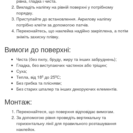
рівна, гладка і чиста.
Викладіть наліпку на рівній поверхні у потрібному
порядку.
Приступайте до встановлення. Акрилову наліпку
потрібно клеїти за допомогою патчів.
Переконайтесь, що наклейка надійно закріплена, а потім
зніміть захисну плівку.
Вимоги до поверхні:
Чиста (без пилу, бруду, жиру та інших забруднень);
Гладка, без виступаючих частинок або тріщин;
Суха;
Тепла, від 18º до 25ºС;
Без грибка та плісняви;
Без старих шпалер та інших декоруючих елементів.
Монтаж:
Переконайтеся, що поверхня відповідає вимогам.
За допомогою рівня проведіть вертикальну та
горизонтальну лінії для правильного розташування
наклейок.