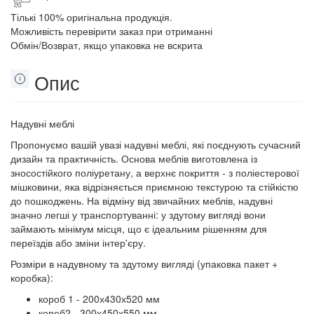
Тількі 100% оригінальна продукція.
Можливість перевірити заказ при отриманні
Обмін/Возврат, якщо упаковка не вскрита
Опис
Надувні меблі
Пропонуємо вашій увазі надувні меблі, які поєднують сучасний
дизайн та практичність. Основа меблів виготовлена із
зносостійкого поліуретану, а верхнє покриття - з поліестерової
мішковини, яка відрізняється приємною текстурою та стійкістю
до пошкоджень. На відміну від звичайних меблів, надувні
значно легші у транспортуванні: у здутому вигляді вони
займають мінімум місця, що є ідеальним рішенням для
переїздів або зміни інтер'єру.
Розміри в надувному та здутому вигляді (упаковка пакет +
коробка):
короб 1 - 200х430х520 мм
короб2 - 300х450х550 мм