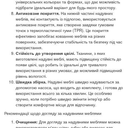
універсальних кольорах та формах, що дає можливість
підібрати ідеальний варіант для будь-якого простору.
Антиковзне покриття.
На нижній частині надувних
меблів, які контактують із підлогою, використовується
антиковзне покриття, яке створене завдяки гумовим
точок з термопластичної гуми (TPR). Це покриття
ефективно запобігає ковзанню меблів на різних
поверхнях, забезпечуючи стабільність та безпеку під час
використання.
Стійкість до утворення цвілі.
Тканини, з яких
виготовлені надувні меблі, мають підвищену стійкість до
появи цвілі, що робить їх ідеальні для тривалого
використання в різних умовах, де можливий підвищений
рівень вологості.
Швидка збірка.
Надувні меблі швидко надуваються за
допомогою насоса, що входить до комплекту, і готова до
використання всього за кілька хвилин. Це особливо
зручно, коли потрібно швидко змінити інтер'єр або
створити комфортне місце для відпочинку.
Рекомендації щодо догляду за надувними меблями
Очищення:
Для догляду за надувними меблями можна
використовувати м'яку щітку, губку або пилосос для