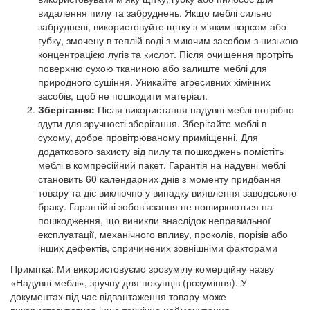
видалення пилу та забруднень. Якщо меблі сильно
забруднені, використовуйте щітку з м'яким ворсом або
губку, змочену в теплій воді з миючим засобом з низькою
концентрацією лугів та кислот. Після очищення протріть
поверхню сухою тканиною або залиште меблі для
природного сушіння. Уникайте агресивних хімічних
засобів, щоб не пошкодити матеріал.
Зберігання:
Після використання надувні меблі потрібно
здути для зручності зберігання. Зберігайте меблі в
сухому, добре провітрюваному приміщенні. Для
додаткового захисту від пилу та пошкоджень помістіть
меблі в компресійний пакет.
Гарантія на надувні меблі
становить 60 календарних днів з моменту придбання
товару та діє виключно у випадку виявлення заводського
браку. Гарантійні зобов’язання не поширюються на
пошкодження, що виникли внаслідок неправильної
експлуатації, механічного впливу, проколів, порізів або
інших дефектів, спричинених зовнішніми факторами
Примітка: Ми використовуємо зрозумілу комерційну назву
«Надувні меблі», зручну для покупців (розуміння). У
документах під час відвантаження товару може