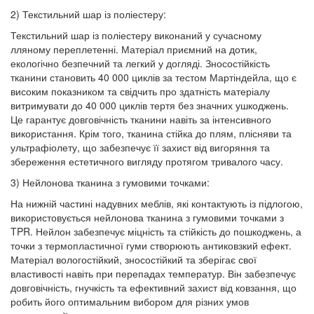
2) Текстильний шар із поліестеру:
Текстильний шар із поліестеру виконаний у сучасному
лляному переплетенні. Матеріал приємний на дотик,
екологічно безпечний та легкий у догляді. Зносостійкість
тканини становить 40 000 циклів за тестом Мартіндейла, що є
високим показником та свідчить про здатність матеріалу
витримувати до 40 000 циклів тертя без значних ушкоджень.
Це гарантує довговічність тканини навіть за інтенсивного
використання. Крім того, тканина стійка до плям, плісняви та
ультрафіолету, що забезпечує її захист від вигоряння та
збереження естетичного вигляду протягом тривалого часу.
3) Нейлонова тканина з гумовими точками:
На нижній частині надувних меблів, які контактують із підлогою,
використовується нейлонова тканина з гумовими точками з
TPR. Нейлон забезпечує міцність та стійкість до пошкоджень, а
точки з термопластичної гуми створюють антиковзкий ефект.
Матеріал вологостійкий, зносостійкий та зберігає свої
властивості навіть при перепадах температур. Він забезпечує
довговічність, гнучкість та ефективний захист від ковзання, що
робить його оптимальним вибором для різних умов