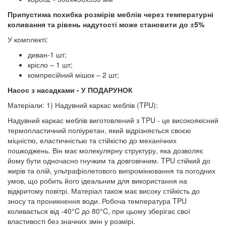
Припустима похибка розмірів меблів через температурні
коливання та рівень надутості може становити до ±5%
У комплекті:
диван-1 шт;
крісло – 1 шт;
компресійний мішок – 2 шт;
Насос з насадками - У ПОДАРУНОК
Матеріали: 1) Надувний каркас меблів (TPU):
Надувний каркас меблів виготовлений з TPU - це високоякісний
термопластичний поліуретан, який відрізняється своєю
міцністю, еластичністью та стійкістю до механічних
пошкоджень. Він має молекулярну структуру, яка дозволяє
йому бути одночасно гнучким та довговічним. TPU стійкий до
жирів та олій, ультрафіолетового випромінювання та погодних
умов, що робить його ідеальним для використання на
відкритому повітрі. Матеріал також має високу стійкість до
зносу та проникнення води. Робоча температура TPU
коливається від -40°C до 80°C, при цьому зберігає свої
властивості без значних змін у розмірі.