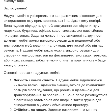
експлуатації.
Застосування:
Надувні меблі є універсальним та практичним рішенням для
використання як у приміщеннях, так і на відкритому повітрі.
Вона чудово підходить для облаштування зон відпочинку у
квартирах, будинках, офісах, кафе, виставкових павільйонах
чи лаунж-зонах. Завдяки легкості, портативності та зручності
догляду, меблі можна використовувати для подорожей або
тимчасового меблювання, наприклад, для гостей або під час
ремонтів. Надувні меблі також можна використовувати для
створення комфортних зон на фестивалях, виставках, вечірках
або інших заходах, забезпечуючи стиль та практичність у будь-
якому оточенні.
Основні переваги надувних меблів
Легкість і компактність.
Надувні меблі відрізняються
низькою вагою і здатністю зменшуватися до компактних
розмірів після здування, що робить її ідеальною для
транспортування та зберігання. Вона легко розміщується
в багажнику автомобіля або шафі, а також зручна для
використання в умовах обмеженого простору.
Стійкість до зносу.
Завдяки використанню міцних