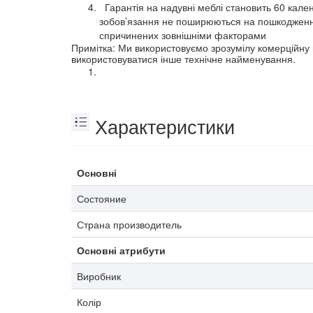
  Гарантія на надувні меблі становить 60 календарних днів з моменту придбання товару та діє виключно у випадку виявлення заводського браку. Гарантійні 
зобов’язання не поширюються на пошкодження, 
спричинених зовнішніми факторами  
Примітка: Ми використовуємо зрозумілу комерційну н
використовуватися інше технічне найменування.
Характеристики
Основні
Состояние
Страна производитель
Основні атрибути
Виробник
Колір