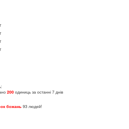
ь:
ано 
200
 одиниць за останні 7 днів
сок божань
 93 людей!