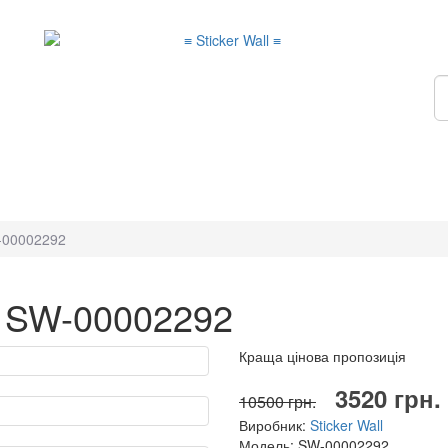
-00002292
е SW-00002292
Краща цінова пропозиція
3520 грн.
10500 грн.
Виробник:
Sticker Wall
Модель: SW-00002292