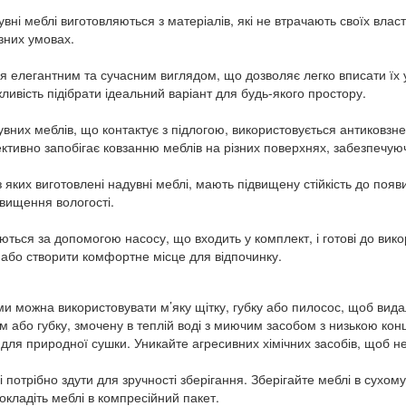
увні меблі виготовляються з матеріалів, які не втрачають своїх влас
ізних умовах.
я елегантним та сучасним виглядом, що дозволяє легко вписати їх у 
ивість підібрати ідеальний варіант для будь-якого простору.
увних меблів, що контактує з підлогою, використовується антиковзне
тивно запобігає ковзанню меблів на різних поверхнях, забезпечуючи
з яких виготовлені надувні меблі, мають підвищену стійкість до появ
двищення вологості.
ться за допомогою насосу, що входить у комплект, і готові до викор
р або створити комфортне місце для відпочинку.
  
и можна використовувати м’яку щітку, губку або пилосос, щоб вида
м або губку, змочену в теплій воді з миючим засобом з низькою конц
ля природної сушки. Уникайте агресивних хімічних засобів, щоб н
і потрібно здути для зручності зберігання. Зберігайте меблі в сухо
окладіть меблі в компресійний пакет.