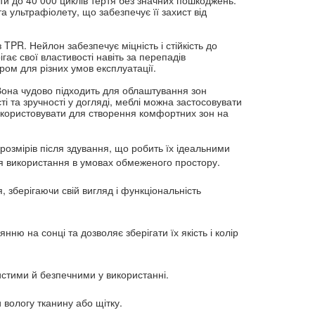
а ультрафіолету, що забезпечує її захист від 
PR. Нейлон забезпечує міцність і стійкість до 
ає свої властивості навіть за перепадів 
ром для різних умов експлуатації.
Вона чудово підходить для облаштування зон 
і та зручності у догляді, меблі можна застосовувати 
икористовувати для створення комфортних зон на 
озмірів після здування, що робить їх ідеальними 
ля використання в умовах обмеженого простору.
 зберігаючи свій вигляд і функціональність 
ю на сонці та дозволяє зберігати їх якість і колір 
чистими й безпечними у використанні.
и вологу тканину або щітку.