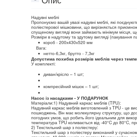
Надувні меблі
Пропонуємо вашій увазі надувні меблі, які поєднують
поліестерової мішковини, що вирізняється приємною т
спущеному вигляді вони займають мінімум місця, що
Розміри в надутому та здутому вигляді (пакування па
короб - 200х430х520 мм
    Вага:    
нетто-6,3кг, брутто - 7,3кг
Допустима похибка розмірів меблів через темпе
У комплекті:
диван/крісло – 1 шт;
компресійний мішок – 1 шт;
Насос із насадками - У ПОДАРУНОК
Матеріали:1) Надувний каркас меблів (TPU):
Надувний каркас меблів виготовлений з TPU - це вис
пошкоджень. Він має молекулярну структуру, що дозв
погодних умов, що робить його ідеальним для викори
температура TPU коливається від -40°C до 80°C, при 
2) Текстильний шар з поліестеру:
Текстильний шар з поліестеру виконаний у сучасному
становить 40 000 циклів за тестом Мартиндейла, що 