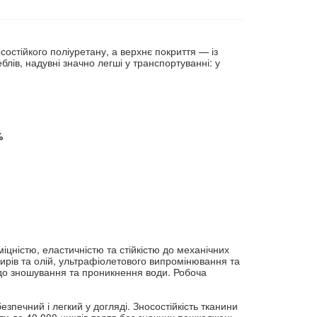
остійкого поліуретану, а верхнє покриття — із 
ів, надувні значно легші у транспортуванні: у 
%
цністю, еластичністю та стійкістю до механічних 
ирів та олій, ультрафіолетового випромінювання та 
 до зношування та проникнення води. Робоча 
печний і легкий у догляді. Зносостійкість тканини 
ти до 40 000 циклів тертя без значних пошкоджень. 