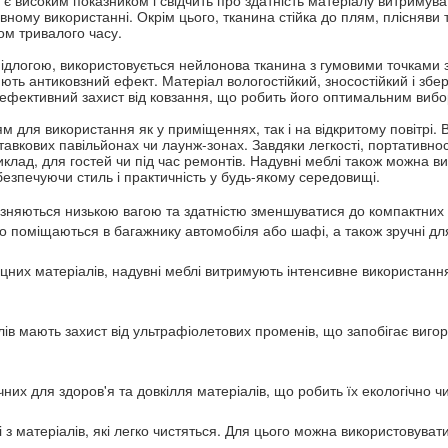
вному використанні. Окрім цього, тканина стійка до плям, плісняви т
ом тривалого часу.
підлогою, використовується нейлонова тканина з гумовими точками з T
ь антиковзний ефект. Матеріал вологостійкий, зносостійкий і зберіг
 і ефективний захист від ковзання, що робить його оптимальним вибо
м для використання як у приміщеннях, так і на відкритому повітрі. 
тавкових павільйонах чи лаунж-зонах. Завдяки легкості, портативност
ад, для гостей чи під час ремонтів. Надувні меблі також можна в
абезпечуючи стиль і практичність у будь-якому середовищі.
різняються низькою вагою та здатністю зменшуватися до компактних р
ко поміщаються в багажнику автомобіля або шафі, а також зручні д
них матеріалів, надувні меблі витримують інтенсивне використання,
ів мають захист від ультрафіолетових променів, що запобігає вигорянн
них для здоров'я та довкілля матеріалів, що робить їх екологічно 
і з матеріалів, які легко чистяться. Для цього можна використовуват