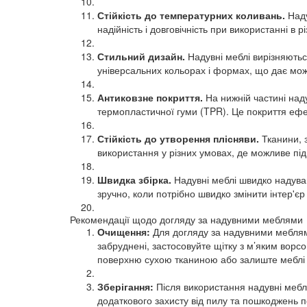
Стійкість до температурних коливань.
 Над
надійність і довговічність при використанні в р
Стильний дизайн.
 Надувні меблі вирізняютьс
універсальних кольорах і формах, що дає можл
Антиковзне покриття.
 На нижній частині над
термопластичної гуми (TPR). Це покриття ефек
Стійкість до утворення плісняви.
 Тканини, 
використання у різних умовах, де можливе пі
Швидка збірка.
 Надувні меблі швидко надуваю
зручно, коли потрібно швидко змінити інтер'є
Рекомендації щодо догляду за надувними меблями  
Очищення:
 Для догляду за надувними меблям
забруднені, застосовуйте щітку з м’яким ворсо
поверхню сухою тканиною або залиште меблі д
Зберігання:
 Після використання надувні мебл
додаткового захисту від пилу та пошкоджень п