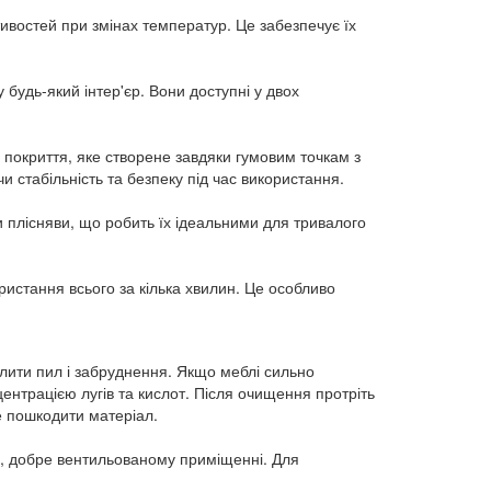
тивостей при змінах температур. Це забезпечує їх 
будь-який інтер'єр. Вони доступні у двох 
 покриття, яке створене завдяки гумовим точкам з 
 стабільність та безпеку під час використання.
и плісняви, що робить їх ідеальними для тривалого 
истання всього за кілька хвилин. Це особливо 
лити пил і забруднення. Якщо меблі сильно 
ентрацією лугів та кислот. Після очищення протріть 
е пошкодити матеріал.
му, добре вентильованому приміщенні. Для 