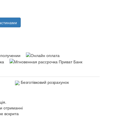
астинами
Безготівковий розрахунок
ція.
ри отриманні
не вскрита