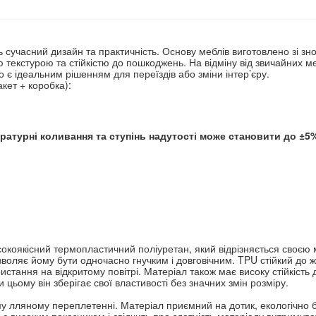
 сучасний дизайн та практичність. Основу меблів виготовлено зі знос
екстурою та стійкістю до пошкоджень. На відміну від звичайних мебл
 є ідеальним рішенням для переїздів або зміни інтер’єру.
кет + коробка):
ратурні коливання та ступінь надутості може становити до ±5
окоякісний термопластичний поліуретан, який відрізняється своєю мі
оляє йому бути одночасно гнучким і довговічним. TPU стійкий до ж
стання на відкритому повітрі. Матеріал також має високу стійкість
цьому він зберігає свої властивості без значних змін розміру.
 лляному переплетенні. Матеріал приємний на дотик, екологічно без
є високим показником і свідчить про здатність матеріалу витримува