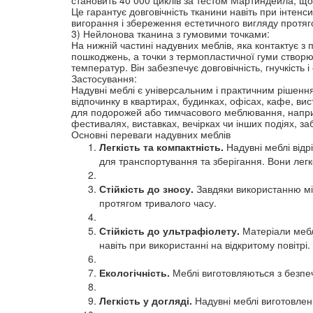
Це гарантує довговічність тканини навіть при інтенси
вигорання і збереження естетичного вигляду протяг
3) Нейлонова тканина з гумовими точками:
На нижній частині надувних меблів, яка контактує з 
пошкоджень, а точки з термопластичної гуми створюют
температур. Він забезпечує довговічність, гнучкість
Застосування:
Надувні меблі є універсальним і практичним рішення
відпочинку в квартирах, будинках, офісах, кафе, вис
для подорожей або тимчасового меблювання, наприкл
фестивалях, виставках, вечірках чи інших подіях, з
Основні переваги надувних меблів    
Легкість та компактність.
 Надувні меблі від
для транспортування та зберігання. Вони лег
Стійкість до зносу.
 Завдяки використанню міц
протягом тривалого часу.
Стійкість до ультрафіолету.
 Матеріали мебл
навіть при використанні на відкритому повітрі.
Екологічність.
 Меблі виготовляються з безпеч
Легкість у догляді.
 Надувні меблі виготовлен