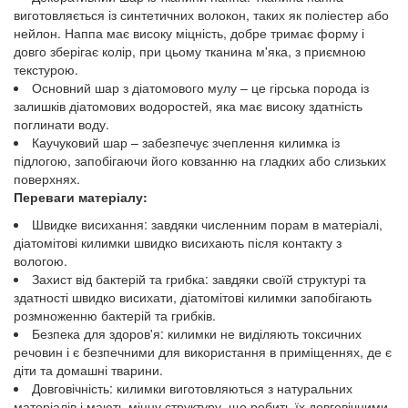
виготовляється із синтетичних волокон, таких як поліестер або
нейлон. Наппа має високу міцність, добре тримає форму і
довго зберігає колір, при цьому тканина м'яка, з приємною
текстурою.
Основний шар з діатомового мулу – це гірська порода із
залишків діатомових водоростей, яка має високу здатність
поглинати воду.
Каучуковий шар – забезпечує зчеплення килимка із
підлогою, запобігаючи його ковзанню на гладких або слизьких
поверхнях.
Переваги матеріалу:
Швидке висихання: завдяки численним порам в матеріалі,
діатомітові килимки швидко висихають після контакту з
вологою.
Захист від бактерій та грибка: завдяки своїй структурі та
здатності швидко висихати, діатомітові килимки запобігають
розмноженню бактерій та грибків.
Безпека для здоров'я: килимки не виділяють токсичних
речовин і є безпечними для використання в приміщеннях, де є
діти та домашні тварини.
Довговічність: килимки виготовляються з натуральних
матеріалів і мають міцну структуру, що робить їх довговічними.