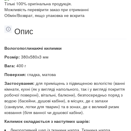
Тількі 100% оригінальна продукція.
Можливість перевірити заказ при отриманні
Обмін/Возврат, якщо упаковка не вскрита
Опис
Вологопоглинаючі килимки
Розмір:
380х580х3 мм
Вага:
400 г
Поверхня:
гладка, матова
Застосування:
для приміщень з підвищеною вологістю (ванні
кімнати, кухні (як у вигляді напольного, так і у вигляді покриття
робочої поверхні), вітальні, балкони), безпосередньо поряд з
водою (басейни, душові кабіни), в місцях, де є запахи
(санвузли, лотки для тварин) та в зонах, де є великий ризик
ковзання (біля ванної чи душової кабіни).
Килимок складається з наступних шарів:
Декоративний шар із тканини наппа. Тканина наппа