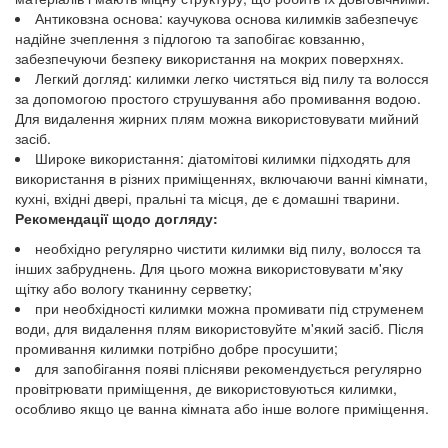
Антиковзна основа: каучукова основа килимків забезпечує
надійне зчеплення з підлогою та запобігає ковзанню,
забезпечуючи безпеку використання на мокрих поверхнях.
Легкий догляд: килимки легко чистяться від пилу та волосся
за допомогою простого струшування або промивання водою.
Для видалення жирних плям можна використовувати мийний
засіб.
Широке використання: діатомітові килимки підходять для
використання в різних приміщеннях, включаючи ванні кімнати,
кухні, вхідні двері, пральні та місця, де є домашні тварини.
Рекомендації щодо догляду:
необхідно регулярно чистити килимки від пилу, волосся та
інших забруднень. Для цього можна використовувати м'яку
щітку або вологу тканинну серветку;
при необхідності килимки можна промивати під струменем
води, для видалення плям використовуйте м'який засіб. Після
промивання килимки потрібно добре просушити;
для запобігання появі плісняви рекомендується регулярно
провітрювати приміщення, де використовуються килимки,
особливо якщо це ванна кімната або інше вологе приміщення.