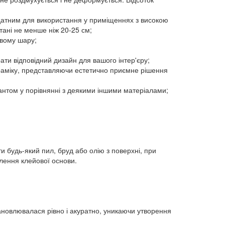
ридатним для використання у приміщеннях з високою
стані не менше ніж 20-25 см;
євому шару;
рати відповідний дизайн для вашого інтер'єру;
 кераміку, представляючи естетично приємне рішення
іантом у порівнянні з деякими іншими матеріалами;
и будь-який пил, бруд або олію з поверхні, при
лення клейової основи.
тановлювалася рівно і акуратно, уникаючи утворення