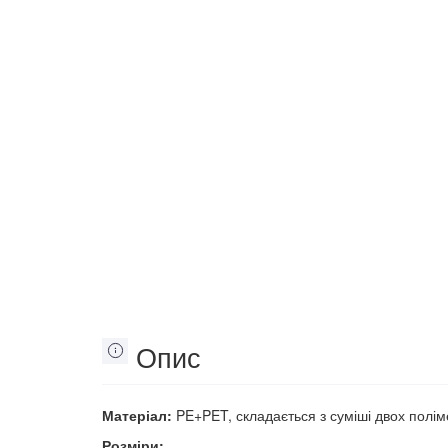
Опис
Матеріал:
PE+PET, складається з суміші двох полім
Розміри: