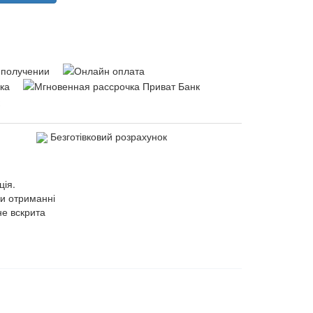
Безготівковий розрахунок
ція.
ри отриманні
не вскрита