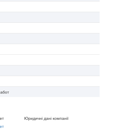
работ
ет
Юридичні дані компанії
ет