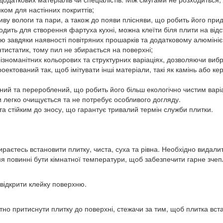
ком для настінних покриттів;
впливу вологи та пари, а також до появи плісняви, що робить його п
дходить для створення фартуха кухні, можна клеїти біля плити на від
яцію завдяки наявності повітряних прошарків та додатковому алюміні
нтистатик, тому пил не збирається на поверхні;
 різноманітних кольорових та структурних варіаціях, дозволяючи виб
проектований так, щоб імітувати інші матеріали, такі як камінь або
ваний та перероблений, що робить його більш екологічно чистим вар
и легко очищується та не потребує особливого догляду.
 та стійким до зносу, що гарантує тривалий термін служби плитки.
раєтесь встановити плитку, чиста, суха та рівна. Необхідно видалит
ня повинні бути кімнатної температури, щоб забезпечити гарне зчеп
 відкрити клейку поверхню.
атно притиснути плитку до поверхні, стежачи за тим, щоб плитка вс