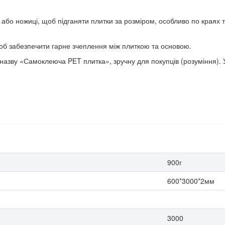
або ножиці, щоб підганяти плитки за розміром, особливо по краях та
об забезпечити гарне зчеплення між плиткою та основою.
назву «Самоклеюча PET плитка», зручну для покупців (розуміння). 
900г
600*3000*2мм
3000