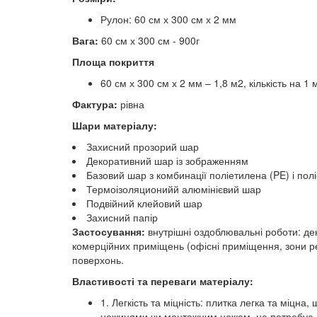
Рулон: 60 см х 300 см х 2 мм
Вага:
60 см х 300 см - 900г
Площа покриття
60 см х 300 см х 2 мм – 1,8 м2, кількість на 1
Фактура:
рівна
Шари матеріалу:
Захисний прозорий шар
Декоративний шар із зображенням
Базовий шар з комбинації поліетилена (PE) і по
Термоізоляционийй алюмінієвий шар
Подвійний клейовий шар
Захисний папір
Застосування:
внутрішні оздоблювальні роботи: дек
комерційних приміщень (офісні приміщення, зони рец
поверхонь.
Властивості та переваги матеріалу:
1. Легкість та міцність: плитка легка та міцна
ножицями чи монтажним ножем, не потребує до