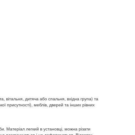
а, вітальня, дитяча або спальня, вхідна група) та
ї присутності), меблів, дверей та інших рівних
жби. Матеріал легкий в установці, можна різати
не роздмухується і не деформується. Відсоток