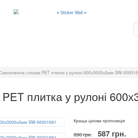
Самоклеюча стінова PET плитка у рулоні 600х3000х2мм SW-00001
 PET плитка у рулоні 600
Краща цінова пропозиція
587 грн.
690 грн.