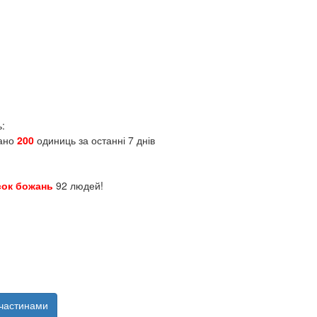
ь:
зано
200
одиниць за останні 7 днів
сок божань
92 людей!
частинами