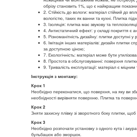
обрізу становить 1%, що є найкращим показни
2. Стійкість до вологи: матеріал стійкий до 
вологістю, таких як ванни та кухні. Плитка пі
3. Ізоляція: плитка має звукову та теплоізол
4. Антистатичний ефект: у складі покриття є а
5. Різноманітність дизайну: плитки доступні у
6. Імітація інших матеріалів: дизайн плитки с
за доступною ціною;
7. Екологічність: матеріал може бути утилізо
8. Простота в обслуговуванні: поверхня плитк
9. Тривалість експлуатації: матеріал є міцним
Інструкція з монтажу:
Крок 1
Необхідно переконатися, що поверхня, на яку ви зби
необхідності вирівняти поверхню. Плитка та поверх
Крок 2
Зняти захисну плівку зі зворотного боку плитки, щоб
Крок 3
Необхідно розпочати установку з одного кута і акур
бульбашок або зморшок.