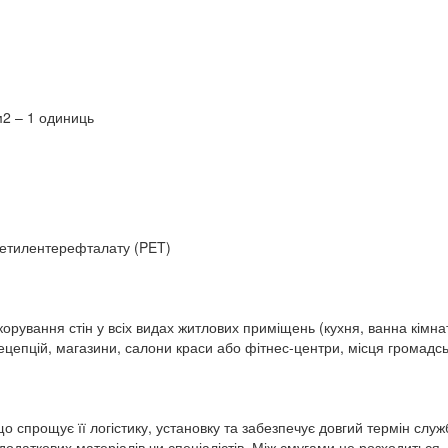
 м2 – 1 одиниць
ліетилентерефталату (PET)
орування стін у всіх видах житлових приміщень (кухня, ванна кімнат
епцій, магазини, салони краси або фітнес-центри, місця громадсько
, що спрощує її логістику, установку та забезпечує довгий термін слу
даткових матеріалів чи спеціалістів. Між смугами не розходиться, 