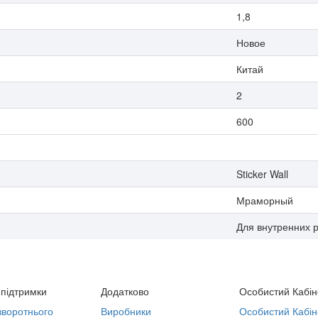
1,8
Новое
Китай
2
600
Sticker Wall
Мраморный
Для внутренних 
підтримки
Додатково
Особистий Кабін
воротнього
Виробники
Особистий Кабін