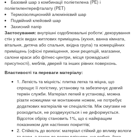
Базовий шар з комбинації поліетилена (PE) і
поліетилентерефталату (PET)
Термоізоляционийй алюмінієвий шар
Подвійний клейовий шар
Захисний папір
Застосування:
внутрішні оздоблювальні роботи: декорування
стін у всіх видах житлових приміщень (кухня, ванна кімната,
вітальня, дитяча або спальня, вхідна група) та комерційних
приміщень (офісні приміщення, зони рецепцій, магазини,
салони краси або фітнес-центри, місця громадської
присутності), меблів, дверей та інших рівних поверхонь.
Властивості та переваги матеріалу:
1. Легкість та міцність: плитка легка та міцна, що
спрощує її логістику, установку та забезпечує довгий
термін служби. Матеріал легкий в установці, можна
різати ножицями чи монтажним ножем, не потребує
додаткових матеріалів чи спеціалістів. Між смугами не
розходиться, не роздмухується і не деформується.
Відсоток обрізу становить 1%, що є найкращим
показником для настінних покриттів;
2. Стійкість до вологи: матеріал стійкий до впливу вологи
та пари, а також до появи плісняви, що робить його