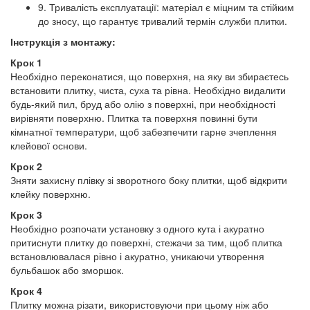
9. Тривалість експлуатації: матеріал є міцним та стійким
до зносу, що гарантує тривалий термін служби плитки.
Інструкція з монтажу:
Крок 1
Необхідно переконатися, що поверхня, на яку ви збираєтесь
встановити плитку, чиста, суха та рівна. Необхідно видалити
будь-який пил, бруд або олію з поверхні, при необхідності
вирівняти поверхню. Плитка та поверхня повинні бути
кімнатної температури, щоб забезпечити гарне зчеплення
клейової основи.
Крок 2
Зняти захисну плівку зі зворотного боку плитки, щоб відкрити
клейку поверхню.
Крок 3
Необхідно розпочати установку з одного кута і акуратно
притиснути плитку до поверхні, стежачи за тим, щоб плитка
встановлювалася рівно і акуратно, уникаючи утворення
бульбашок або зморшок.
Крок 4
Плитку можна різати, використовуючи при цьому ніж або