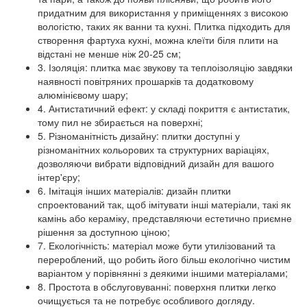
придатним для використання у приміщеннях з високою
вологістю, таких як ванни та кухні. Плитка підходить для
створення фартуха кухні, можна клеїти біля плити на
відстані не менше ніж 20-25 см;
3. Ізоляція: плитка має звукову та теплоізоляцію завдяки
наявності повітряних прошарків та додатковому
алюмінієвому шару;
4. Антистатичний ефект: у складі покриття є антистатик,
тому пил не збирається на поверхні;
5. Різноманітність дизайну: плитки доступні у
різноманітних кольорових та структурних варіаціях,
дозволяючи вибрати відповідний дизайн для вашого
інтер'єру;
6. Імітація інших матеріалів: дизайн плитки
спроектований так, щоб імітувати інші матеріали, такі як
камінь або кераміку, представляючи естетично приємне
рішення за доступною ціною;
7. Екологічність: матеріал може бути утилізований та
перероблений, що робить його більш екологічно чистим
варіантом у порівнянні з деякими іншими матеріалами;
8. Простота в обслуговуванні: поверхня плитки легко
очищується та не потребує особливого догляду.