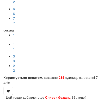
2
6
6
7
7
секунд
1
1
1
1
2
2
1
1
Користується попитом
; заказано
285
одиниць за останні 7
днів
Цей товар добавлено до
Список божань
93 людей!