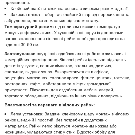
приміщення.
Клейовий шар: нетоксична основа з високим рівнем адгезії.
Захисна плівка – оберігає клейовий шар від пересихання та
забруднення, легко знімається під час монтажу.
Температурний режим:
під впливом високих температур
можуть деформуватися. У кухонній зоні поруч із джерелами
вогню встановлення вінілової рейки необхідно проводити на
відстані 30-50 см.
Застосування:
внутрішні оздоблювальні роботи в житлових і
комерційних приміщеннях. Вінілові рейки ідеально підходять
для стін у кухнях, ванних кімнатах, вітальнях, дитячих,
спальнях, вхідних зонах. Використовується в офісах,
рецепціях, магазинах, салонах краси, фітнес-центрах, готелях,
ресторанах, кафе, майстернях та місцях громадської
присутності. Підходять для оздоблення меблів, дверей,
торгового обладнання, підвіконь та інших рівних поверхонь.
Властивості та переваги вінілових рейок:
Легка установка: Завдяки клейовому шару монтаж вінілових
рейок швидкий і простий, без потреби в додаткових
матеріалах. Рейки легко ріжуться монтажним ножем або
ножицями, укладаються стик у стик. Відсоток обрізу для