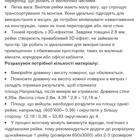
переробці, що робить їх екологічно чистими.
Легка вага: Вінілові рейки мають малу вагу, що спрощує
транспортування та монтаж. Вони ідеально підходять для
використання в місцях, де потрібно мінімізувати навантаження
на конструкцію, таких як тонкі перегородки або легкі стіни.
Тонкий профіль з 3D-ефектом: Завдяки товщині 2,8 мм,
рейки створюють привабливий 3D-ефект, не займаючи
простір. Це робить їх ідеальними для використання в
приміщеннях з обмеженим простором, таких як маленькі
кімнати, коридори або офісні кабінети.
Розрахунок потрібної кількості матеріалу:
Виміряйте довжину і висоту поверхні, що обклеюється.
Помножте довжину на висоту кожної поверхні в метрах і
складіть отримані результати, щоб отримати
площу.Наприклад, після вимірів ви отримали: Довжина стіни
4,35м. Висота стіни 2,8м. 4,35 * 2,8 = 12,18 м ²
Площу, що вийшла, необхідно розділити на площу однієї
рейки, наприклад: (600*600= 0,36) і округлити у більшу
сторону: 12,18 / 0,36 = 33,83 округляємо до 4.
У процесі монтажу можуть виникнути відходи, пов'язані з
підрізанням рейки, тому рекомендується додати до розрахунку
щонайменше 1 рейку (розміром 600х3000) або 2-3 (розміром