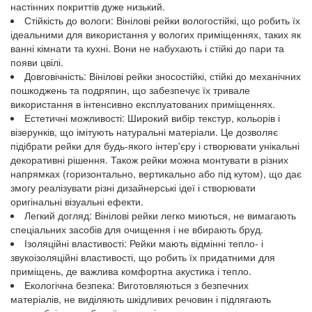
настінних покриттів дуже низький.
Стійкість до вологи: Вінілові рейки вологостійкі, що робить їх
ідеальними для використання у вологих приміщеннях, таких як
ванні кімнати та кухні. Вони не набухають і стійкі до пари та
появи цвілі.
Довговічність: Вінілові рейки зносостійкі, стійкі до механічних
пошкоджень та подряпин, що забезпечує їх тривале
використання в інтенсивно експлуатованих приміщеннях.
Естетичні можливості: Широкий вибір текстур, кольорів і
візерунків, що імітують натуральні матеріали. Це дозволяє
підібрати рейки для будь-якого інтер'єру і створювати унікальні
декоративні рішення. Також рейки можна монтувати в різних
напрямках (горизонтально, вертикально або під кутом), що дає
змогу реалізувати різні дизайнерські ідеї і створювати
оригінальні візуальні ефекти.
Легкий догляд: Вінілові рейки легко миються, не вимагають
спеціальних засобів для очищення і не вбирають бруд.
Ізоляційні властивості: Рейки мають відмінні тепло- і
звукоізоляційні властивості, що робить їх придатними для
приміщень, де важлива комфортна акустика і тепло.
Екологічна безпека: Виготовляються з безпечних
матеріалів, не виділяють шкідливих речовин і підлягають