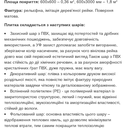
Площа покриття:
600х600 – 0,36 м², 600х3000 мм – 1,8 м²
Фактура:
рельєфна, імітація дерев'яної рейки. Поверхня
матова.
Плитка складається з наступних шарів:
Захисний шар з ПВХ, захищає від потертостей та дрібних
механічних пошкоджень, забезпечує довговічність
використання, а УФ захист допомагає запобігти вигоранню,
зберігаючи колір насиченим, за рахунок чого вінілова рейка
довго має свій первісний естетичний вигляд.Також шар з ПВХ
має стійкість до дії хімічних речовин, а за рахунок аморфності
кристалічних ґрат ПВХ, дуже пружна, має малу вагу.
Декоративний шар: плівка з кольоровим друком високої
роздільної якості, яка повністю імітує фактуру природних
матеріалів завдяки чіткому та деталізованому зображенню.
Вспінений поліетилен (РЕ) - це полімерний матеріал із
закритопористою структурою, легкий і гнучкий, має відмінні
теплоізоляційні, звукоізоляційні та амортизаційні властивості,
стійкий до вологи.
Фольгований шар: основна властивість цього шару –
відображення теплових хвиль, що дозволяє мінімізувати
теплові втрати, тим самим покращити теплоізоляцію