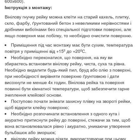
600х600).
Інструкція з монтажу:
Вінілову гнучку рейку можна клеїти на старий кахель, плитку,
скло, фарбу, ґрунтований бетон з невеликими нерівностями і
дрібними вибоїнами без спеціальної підготовки поверхні, але
якщо поверхня має побілку, то необхідно очистити поверхню.
Приміщення під час монтажу має бути сухим, температура
повітря у приміщенні від +15º до +20ºС.
Необхідно переконатися, що поверхня, на яку ви
збираєтесь встановити вінілову рейку, чиста, суха та рівна.
Необхідно видалити будь-який пил, бруд або олію з поверхні,
при необхідності вирівняти поверхню ґрунтовкою і дати
висохнути не менше 4х годин. Вінілова рейка та поверхня
повинні бути кімнатної температури, щоб забезпечити гарне
зчеплення клейової основи.
Поступово почати знімати захисну плівку на звороті рейки,
щоб відкрити клейку поверхню;
Необхідно розпочинати встановлення з одного кута і
акуратно притиснути рейку до поверхні, стежачи за тим, щоб
вона встановлювалася рівно і акуратно, уникаючи утворення
бульбашок або зморшок;
вінілову рейку можна різати, використовуючи при цьому