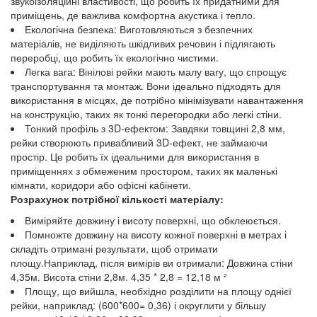
звукоізоляційні властивості, що робить їх придатними для
приміщень, де важлива комфортна акустика і тепло.
Екологічна безпека: Виготовляються з безпечних
матеріалів, не виділяють шкідливих речовин і підлягають
переробці, що робить їх екологічно чистими.
Легка вага: Вінілові рейки мають малу вагу, що спрощує
транспортування та монтаж. Вони ідеально підходять для
використання в місцях, де потрібно мінімізувати навантаження
на конструкцію, таких як тонкі перегородки або легкі стіни.
Тонкий профіль з 3D-ефектом: Завдяки товщині 2,8 мм,
рейки створюють привабливий 3D-ефект, не займаючи
простір. Це робить їх ідеальними для використання в
приміщеннях з обмеженим простором, таких як маленькі
кімнати, коридори або офісні кабінети.
Розрахунок потрібної кількості матеріалу:
Виміряйте довжину і висоту поверхні, що обклеюється.
Помножте довжину на висоту кожної поверхні в метрах і
складіть отримані результати, щоб отримати
площу.Наприклад, після вимірів ви отримали: Довжина стіни
4,35м. Висота стіни 2,8м. 4,35 * 2,8 = 12,18 м ²
Площу, що вийшла, необхідно розділити на площу однієї
рейки, наприклад: (600*600= 0,36) і округлити у більшу