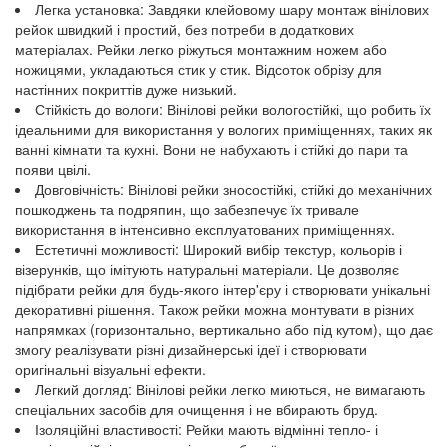
Легка установка: Завдяки клейовому шару монтаж вінілових
рейок швидкий і простий, без потреби в додаткових
матеріалах. Рейки легко ріжуться монтажним ножем або
ножицями, укладаються стик у стик. Відсоток обрізу для
настінних покриттів дуже низький.
Стійкість до вологи: Вінілові рейки вологостійкі, що робить їх
ідеальними для використання у вологих приміщеннях, таких як
ванні кімнати та кухні. Вони не набухають і стійкі до пари та
появи цвілі.
Довговічність: Вінілові рейки зносостійкі, стійкі до механічних
пошкоджень та подряпин, що забезпечує їх тривале
використання в інтенсивно експлуатованих приміщеннях.
Естетичні можливості: Широкий вибір текстур, кольорів і
візерунків, що імітують натуральні матеріали. Це дозволяє
підібрати рейки для будь-якого інтер'єру і створювати унікальні
декоративні рішення. Також рейки можна монтувати в різних
напрямках (горизонтально, вертикально або під кутом), що дає
змогу реалізувати різні дизайнерські ідеї і створювати
оригінальні візуальні ефекти.
Легкий догляд: Вінілові рейки легко миються, не вимагають
спеціальних засобів для очищення і не вбирають бруд.
Ізоляційні властивості: Рейки мають відмінні тепло- і