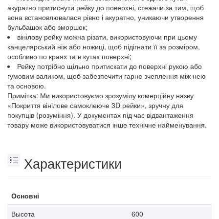
акуратно притиснути рейку до поверхні, стежачи за тим, щоб
вона встановлювалася рівно і акуратно, уникаючи утворення
бульбашок або зморшок;
вінілову рейку можна різати, використовуючи при цьому
канцелярський ніж або ножиці, щоб підігнати її за розміром,
особливо по краях та в кутах поверхні;
Рейку потрібно щільно притискати до поверхні рукою або
гумовим валиком, щоб забезпечити гарне зчеплення між нею
та основою.
Примітка: Ми використовуємо зрозумілу комерційну назву
«Покриття вінілове самоклеюче 3D рейки», зручну для
покупців (розуміння). У документах під час відвантаження
товару може використовуватися інше технічне найменування.
Характеристики
Основні
Высота
600