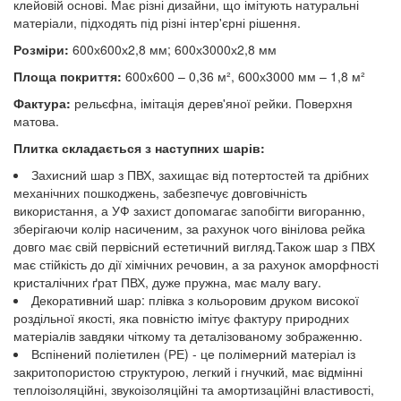
клейовій основі. Має різні дизайни, що імітують натуральні
матеріали, підходять під різні інтер'єрні рішення.
Розміри:
600х600х2,8 мм; 600х3000х2,8 мм
Площа покриття:
600х600 – 0,36 м², 600х3000 мм – 1,8 м²
Фактура:
рельєфна, імітація дерев'яної рейки. Поверхня
матова.
Плитка складається з наступних шарів:
Захисний шар з ПВХ, захищає від потертостей та дрібних
механічних пошкоджень, забезпечує довговічність
використання, а УФ захист допомагає запобігти вигоранню,
зберігаючи колір насиченим, за рахунок чого вінілова рейка
довго має свій первісний естетичний вигляд.Також шар з ПВХ
має стійкість до дії хімічних речовин, а за рахунок аморфності
кристалічних ґрат ПВХ, дуже пружна, має малу вагу.
Декоративний шар: плівка з кольоровим друком високої
роздільної якості, яка повністю імітує фактуру природних
матеріалів завдяки чіткому та деталізованому зображенню.
Вспінений поліетилен (РЕ) - це полімерний матеріал із
закритопористою структурою, легкий і гнучкий, має відмінні
теплоізоляційні, звукоізоляційні та амортизаційні властивості,