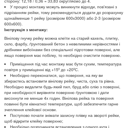
сторону: 12,18 / 0,36 = 33,83 округляємо до 4.
У процесі монтажу можуть виникнути відходи, пов'язані з
підрізанням рейки, тому рекомендується додати до розрахунку
щонайменше 1 рейку (розміром 600х3000) або 2-3 (розміром
600х600).
Інструкція з монтажу:
Вінілову гнучку рейку можна клеїти на старий кахель, плитку,
скло, фарбу, ґрунтований бетон з невеликими нерівностями і
дрібними вибоїнами без спеціальної підготовки поверхні, але
якщо поверхня має побілку, то необхідно очистити поверхню.
Приміщення під час монтажу має бути сухим, температура
повітря у приміщенні від +15º до +20ºС.
Необхідно переконатися, що поверхня, на яку ви
збираєтесь встановити вінілову рейку, чиста, суха та рівна.
Необхідно видалити будь-який пил, бруд або олію з поверхні,
при необхідності вирівняти поверхню ґрунтовкою і дати
висохнути не менше 4х годин. Вінілова рейка та поверхня
повинні бути кімнатної температури, щоб забезпечити гарне
зчеплення клейової основи.
Поступово почати знімати захисну плівку на звороті рейки,
щоб відкрити клейку поверхню;
Необхідно розпочинати встановлення з одного кута і