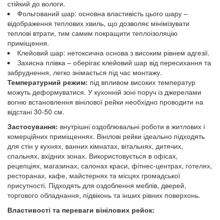
стійкий до вологи.
Фольгований шар: основна властивість цього шару –
відображення теплових хвиль, що дозволяє мінімізувати
теплові втрати, тим самим покращити теплоізоляцію
приміщення.
Клейовий шар: нетоксична основа з високим рівнем адгезії.
Захисна плівка – оберігає клейовий шар від пересихання та
забруднення, легко знімається під час монтажу.
Температурний режим:
під впливом високих температур
можуть деформуватися. У кухонній зоні поруч із джерелами
вогню встановлення вінілової рейки необхідно проводити на
відстані 30-50 см.
Застосування:
внутрішні оздоблювальні роботи в житлових і
комерційних приміщеннях. Вінілові рейки ідеально підходять
для стін у кухнях, ванних кімнатах, вітальнях, дитячих,
спальнях, вхідних зонах. Використовується в офісах,
рецепціях, магазинах, салонах краси, фітнес-центрах, готелях,
ресторанах, кафе, майстернях та місцях громадської
присутності. Підходять для оздоблення меблів, дверей,
торгового обладнання, підвіконь та інших рівних поверхонь.
Властивості та переваги вінілових рейок: