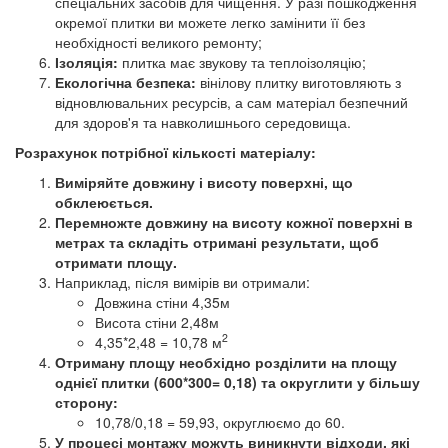
спеціальних засобів для чищення. У разі пошкодження
окремої плитки ви можете легко замінити її без
необхідності великого ремонту;
Ізоляція:
плитка має звукову та теплоізоляцію;
Екологічна безпека:
вінілову плитку виготовляють з
відновлювальних ресурсів, а сам матеріал безпечний
для здоров'я та навколишнього середовища.
Розрахунок потрібної кількості матеріалу:
Виміряйте довжину і висоту поверхні, що
обклеюється.
Перемножте довжину на висоту кожної поверхні в
метрах та складіть отримані результати, щоб
отримати площу.
Наприклад, після вимірів ви отримали:
Довжина стіни 4,35м
Висота стіни 2,48м
2
4,35*2,48 = 10,78 м
Отриману площу необхідно розділити на площу
однієї плитки (600*300= 0,18) та округлити у більшу
сторону:
10,78/0,18 = 59,93, округлюємо до 60.
У процесі монтажу можуть виникнути відходи, які