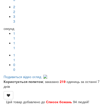
2
2
3
3
секунд
1
1
0
0
0
0
9
9
Подивиться відео огляд
Користується попитом
; заказано
219
одиниць за останні 7
днів
Цей товар добавлено до
Список божань
94 людей!