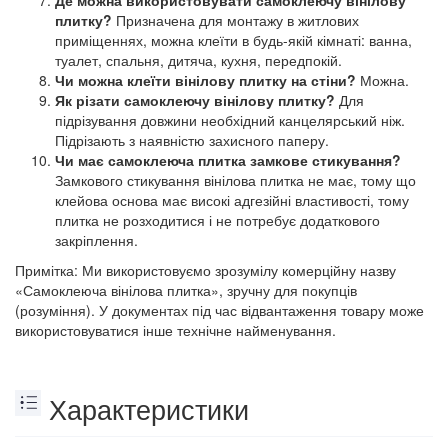
плитку?
Призначена для монтажу в житлових
приміщеннях, можна клеїти в будь-якій кімнаті: ванна,
туалет, спальня, дитяча, кухня, передпокій.
Чи можна клеїти вінілову плитку на стіни?
Можна.
Як різати самоклеючу вінілову плитку?
Для
підрізування довжини необхідний канцелярський ніж.
Підрізають з наявністю захисного паперу.
Чи має самоклеюча плитка замкове стикування?
Замкового стикування вінілова плитка не має, тому що
клейова основа має високі адгезійні властивості, тому
плитка не розходитися і не потребує додаткового
закріплення.
Примітка: Ми використовуємо зрозумілу комерційну назву
«Самоклеюча вінілова плитка», зручну для покупців
(розуміння). У документах під час відвантаження товару може
використовуватися інше технічне найменування.
Характеристики