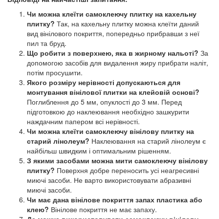
Чи можна клеїти самоклеючу плитку на кахельну
плитку?
Так, на кахельну плитку можна клеїти даний
вид вінілового покриття, попередньо прибравши з неї
пил та бруд.
Що робити з поверхнею, яка в жирному нальоті?
За
допомогою засобів для видалення жиру прибрати наліт,
потім просушити.
Якого розміру нерівності допускаються для
монтування вінілової плитки на клейовій основі?
Поглиблення до 5 мм, опуклості до 3 мм. Перед
підготовкою до наклеювання необхідно зашкурити
наждачним папером всі нерівності.
Чи можна клеїти самоклеючу вінілову плитку на
старий лінолеум?
Наклеювання на старий лінолеум є
найбільш швидким і оптимальним рішенням.
З якими засобами можна мити самоклеючу вінілову
плитку?
Поверхня добре переносить усі неагресивні
миючі засоби. Не варто використовувати абразивні
миючі засоби.
Чи має дана вінілове покриття запах пластика або
клею?
Вінілове покриття не має запаху.
Де можна використовувати самоклеючу вінілову