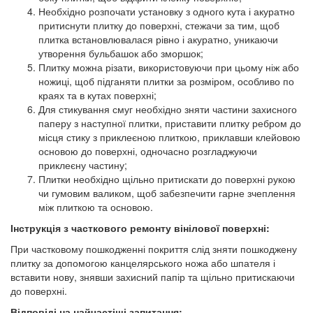
Необхідно розпочати установку з одного кута і акуратно
притиснути плитку до поверхні, стежачи за тим, щоб
плитка встановлювалася рівно і акуратно, уникаючи
утворення бульбашок або зморшок;
Плитку можна різати, використовуючи при цьому ніж або
ножиці, щоб підганяти плитки за розміром, особливо по
краях та в кутах поверхні;
Для стикування смуг необхідно зняти частини захисного
паперу з наступної плитки, приставити плитку ребром до
місця стику з приклеєною плиткою, приклавши клейовою
основою до поверхні, одночасно розгладжуючи
приклеєну частину;
Плитки необхідно щільно притискати до поверхні рукою
чи гумовим валиком, щоб забезпечити гарне зчеплення
між плиткою та основою.
Інструкція з часткового ремонту вінілової поверхні:
При частковому пошкодженні покриття слід зняти пошкоджену
плитку за допомогою канцелярського ножа або шпателя і
вставити нову, знявши захисний папір та щільно притискаючи
до поверхні.
Відповіді на найчастіші запитання: