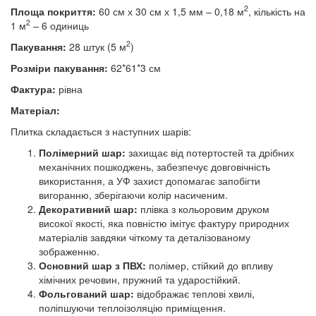
2
Площа покриття:
60 см х 30 см х 1,5 мм – 0,18 м
, кількість на
2
1 м
– 6 одиниць
2
Пакування:
28 штук (5 м
)
Розміри пакування:
62*61*3 см
Фактура:
рівна
Матеріал:
Плитка складається з наступних шарів:
Полімерний шар:
захищає від потертостей та дрібних
механічних пошкоджень, забезпечує довговічність
використання, а УФ захист допомагає запобігти
вигоранню, зберігаючи колір насиченим.
Декоративний шар:
плівка з кольоровим друком
високої якості, яка повністю імітує фактуру природних
матеріалів завдяки чіткому та деталізованому
зображенню.
Основний шар з ПВХ:
полімер, стійкий до впливу
хімічних речовин, пружний та ударостійкий.
Фольгований шар:
відображає теплові хвилі,
поліпшуючи теплоізоляцію приміщення.