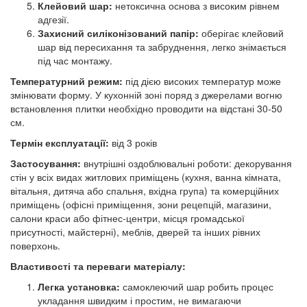
Клейовий шар:
нетоксична основа з високим рівнем
адгезії.
Захисний силіконізований папір:
оберігає клейовий
шар від пересихання та забруднення, легко знімається
під час монтажу.
Температурний режим:
під дією високих температур може
змінювати форму. У кухонній зоні поряд з джерелами вогню
встановлення плитки необхідно проводити на відстані 30-50
см.
Термін експлуатації:
від 3 років
Застосування:
внутрішні оздоблювальні роботи: декорування
стін у всіх видах житлових приміщень (кухня, ванна кімната,
вітальня, дитяча або спальня, вхідна група) та комерційних
приміщень (офісні приміщення, зони рецепцій, магазини,
салони краси або фітнес-центри, місця громадської
присутності, майстерні), меблів, дверей та інших рівних
поверхонь.
Властивості та переваги матеріалу:
Легка установка:
самоклеючий шар робить процес
укладання швидким і простим, не вимагаючи