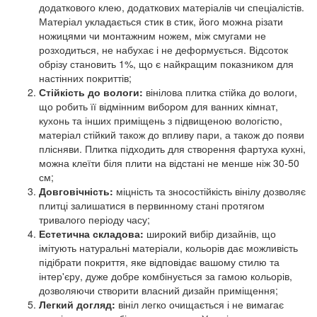
додаткового клею, додаткових матеріалів чи спеціалістів.
Матеріал укладається стик в стик, його можна різати
ножицями чи монтажним ножем, між смугами не
розходиться, не набухає і не деформується. Відсоток
обрізу становить 1%, що є найкращим показником для
настінних покриттів;
Стійкість до вологи:
вінілова плитка стійка до вологи,
що робить її відмінним вибором для ванних кімнат,
кухонь та інших приміщень з підвищеною вологістю,
матеріал стійкий також до впливу пари, а також до появи
плісняви. Плитка підходить для створення фартуха кухні,
можна клеїти біля плити на відстані не менше ніж 30-50
см;
Довговічність:
міцність та зносостійкість вінілу дозволяє
плитці залишатися в первинному стані протягом
тривалого періоду часу;
Естетична складова:
широкий вибір дизайнів, що
імітують натуральні матеріали, кольорів дає можливість
підібрати покриття, яке відповідає вашому стилю та
інтер'єру, дуже добре комбінується за гамою кольорів,
дозволяючи створити власний дизайн приміщення;
Легкий догляд:
вініл легко очищається і не вимагає