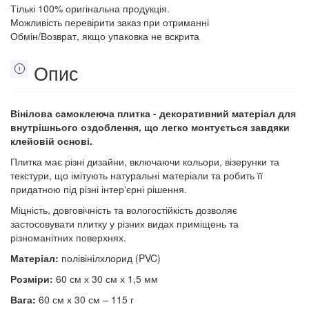
Тількі 100% оригінальна продукція.
Можливість перевірити заказ при отриманні
Обмін/Возврат, якщо упаковка не вскрита
Опис
Вінілова самоклеюча плитка - декоративний матеріал для
внутрішнього оздоблення, що легко монтується завдяки
клейовій основі.
Плитка має різні дизайни, включаючи кольори, візерунки та
текстури, що імітують натуральні матеріали та робить її
придатною під різні інтер'єрні рішення.
Міцність, довговічність та вологостійкість дозволяє
застосовувати плитку у різних видах приміщень та
різноманітних поверхнях.
Матеріал:
полівінілхлорид (PVC)
Розміри:
60 см х 30 см х 1,5 мм
Вага:
60 см х 30 см – 115 г