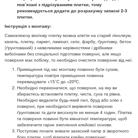
пов’язані з підрізуванням плитки, тому
рекомендується додати до розрахунку запасні 2-3
плитки.
Інструкція з монтажу:
Самоклеючу вінілову плитку можна клеїти на старий лінолеум,
кахель, плитку, паркет, ламінат, скло, фарбу, ґрунтовку, бетон
(ґрунтований) з невеликими нерівностями і дрібними
вибоїнами без спеціальної підготовки поверхні, але якщо
поверхня має побілку, то необхідно очистити поверхню від неї.
Приміщення під час монтажу повинно бути сухим,
температура повітря приміщення повинна
перевищувати +15˚С до +20ºС.
Необхідно переконатися, що поверхня, на яку ви
збираєтесь встановити плитку, чиста, суха та рівна.
Необхідно видалити будь-який пил, бруд або олію з
поверхні, при необхідності вирівняти поверхню
ґрунтовкою та дати висохнути не менше 4 годин. Плитка
та поверхня повинні бути кімнатної температури, щоб
забезпечити гарне зчеплення клейової основи.
Поступово почати знімати захисний папір зі зворотного
боку плитки, щоб відкрити клейку поверхню;