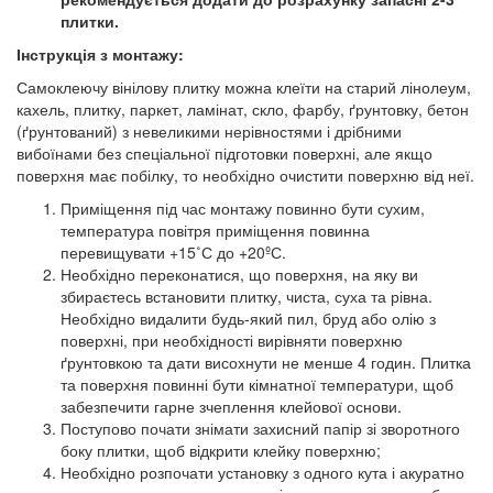
плитки.
Інструкція з монтажу:
Самоклеючу вінілову плитку можна клеїти на старий лінолеум,
кахель, плитку, паркет, ламінат, скло, фарбу, ґрунтовку, бетон
(ґрунтований) з невеликими нерівностями і дрібними
вибоїнами без спеціальної підготовки поверхні, але якщо
поверхня має побілку, то необхідно очистити поверхню від неї.
Приміщення під час монтажу повинно бути сухим,
температура повітря приміщення повинна
перевищувати +15˚С до +20ºС.
Необхідно переконатися, що поверхня, на яку ви
збираєтесь встановити плитку, чиста, суха та рівна.
Необхідно видалити будь-який пил, бруд або олію з
поверхні, при необхідності вирівняти поверхню
ґрунтовкою та дати висохнути не менше 4 годин. Плитка
та поверхня повинні бути кімнатної температури, щоб
забезпечити гарне зчеплення клейової основи.
Поступово почати знімати захисний папір зі зворотного
боку плитки, щоб відкрити клейку поверхню;
Необхідно розпочати установку з одного кута і акуратно