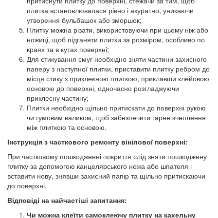
притиснути плитку до поверхні, стежачи за тим, щоб
плитка встановлювалася рівно і акуратно, уникаючи
утворення бульбашок або зморшок;
Плитку можна різати, використовуючи при цьому ніж або
ножиці, щоб підганяти плитки за розміром, особливо по
краях та в кутах поверхні;
Для стикування смуг необхідно зняти частини захисного
паперу з наступної плитки, приставити плитку ребром до
місця стику з приклеєною плиткою, приклавши клейовою
основою до поверхні, одночасно розгладжуючи
приклеєну частину;
Плитки необхідно щільно притискати до поверхні рукою
чи гумовим валиком, щоб забезпечити гарне зчеплення
між плиткою та основою.
Інструкція з часткового ремонту вінілової поверхні:
При частковому пошкодженні покриття слід зняти пошкоджену
плитку за допомогою канцелярського ножа або шпателя і
вставити нову, знявши захисний папір та щільно притискаючи
до поверхні.
Відповіді на найчастіші запитання:
Чи можна клеїти самоклеючу плитку на кахельну