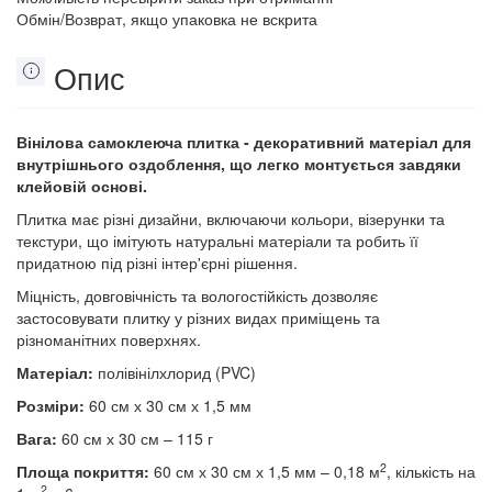
Обмін/Возврат, якщо упаковка не вскрита
Опис
Вінілова самоклеюча плитка - декоративний матеріал для
внутрішнього оздоблення, що легко монтується завдяки
клейовій основі.
Плитка має різні дизайни, включаючи кольори, візерунки та
текстури, що імітують натуральні матеріали та робить її
придатною під різні інтер'єрні рішення.
Міцність, довговічність та вологостійкість дозволяє
застосовувати плитку у різних видах приміщень та
різноманітних поверхнях.
Матеріал:
полівінілхлорид (PVC)
Розміри:
60 см х 30 см х 1,5 мм
Вага:
60 см х 30 см – 115 г
2
Площа покриття:
60 см х 30 см х 1,5 мм – 0,18 м
, кількість на
2