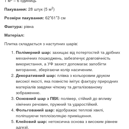
1 м
– 6 одиниць
2
Пакування:
28 штук (5 м
)
Розміри пакування:
62*61*3 см
Фактура:
рівна
Матеріал:
Плитка складається з наступних шарів:
Полімерний шар:
захищає від потертостей та дрібних
механічних пошкоджень, забезпечує довговічність
використання, а УФ захист допомагає запобігти
вигоранню, зберігаючи колір насиченим.
Декоративний шар:
плівка з кольоровим друком
високої якості, яка повністю імітує фактуру природних
матеріалів завдяки чіткому та деталізованому
зображенню.
Основний шар з ПВХ:
полімер, стійкий до впливу
хімічних речовин, пружний та ударостійкий.
Фольгований шар:
відображає теплові хвилі,
поліпшуючи теплоізоляцію приміщення.
Клейовий шар:
нетоксична основа з високим рівнем
адгезії.