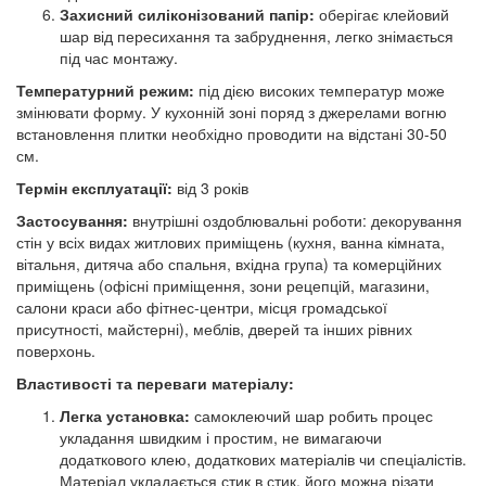
Захисний силіконізований папір:
оберігає клейовий
шар від пересихання та забруднення, легко знімається
під час монтажу.
Температурний режим:
під дією високих температур може
змінювати форму. У кухонній зоні поряд з джерелами вогню
встановлення плитки необхідно проводити на відстані 30-50
см.
Термін експлуатації:
від 3 років
Застосування:
внутрішні оздоблювальні роботи: декорування
стін у всіх видах житлових приміщень (кухня, ванна кімната,
вітальня, дитяча або спальня, вхідна група) та комерційних
приміщень (офісні приміщення, зони рецепцій, магазини,
салони краси або фітнес-центри, місця громадської
присутності, майстерні), меблів, дверей та інших рівних
поверхонь.
Властивості та переваги матеріалу:
Легка установка:
самоклеючий шар робить процес
укладання швидким і простим, не вимагаючи
додаткового клею, додаткових матеріалів чи спеціалістів.
Матеріал укладається стик в стик, його можна різати