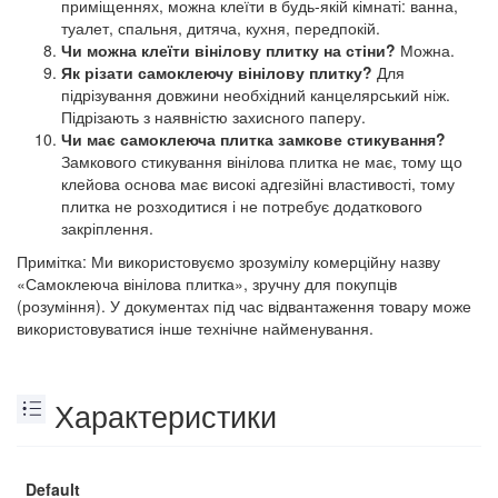
приміщеннях, можна клеїти в будь-якій кімнаті: ванна,
туалет, спальня, дитяча, кухня, передпокій.
Чи можна клеїти вінілову плитку на стіни?
Можна.
Як різати самоклеючу вінілову плитку?
Для
підрізування довжини необхідний канцелярський ніж.
Підрізають з наявністю захисного паперу.
Чи має самоклеюча плитка замкове стикування?
Замкового стикування вінілова плитка не має, тому що
клейова основа має високі адгезійні властивості, тому
плитка не розходитися і не потребує додаткового
закріплення.
Примітка: Ми використовуємо зрозумілу комерційну назву
«Самоклеюча вінілова плитка», зручну для покупців
(розуміння). У документах під час відвантаження товару може
використовуватися інше технічне найменування.
Характеристики
Default