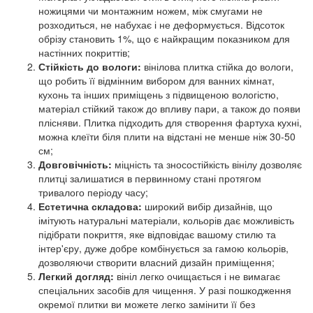
ножицями чи монтажним ножем, між смугами не
розходиться, не набухає і не деформується. Відсоток
обрізу становить 1%, що є найкращим показником для
настінних покриттів;
Стійкість до вологи:
вінілова плитка стійка до вологи,
що робить її відмінним вибором для ванних кімнат,
кухонь та інших приміщень з підвищеною вологістю,
матеріал стійкий також до впливу пари, а також до появи
плісняви. Плитка підходить для створення фартуха кухні,
можна клеїти біля плити на відстані не менше ніж 30-50
см;
Довговічність:
міцність та зносостійкість вінілу дозволяє
плитці залишатися в первинному стані протягом
тривалого періоду часу;
Естетична складова:
широкий вибір дизайнів, що
імітують натуральні матеріали, кольорів дає можливість
підібрати покриття, яке відповідає вашому стилю та
інтер'єру, дуже добре комбінується за гамою кольорів,
дозволяючи створити власний дизайн приміщення;
Легкий догляд:
вініл легко очищається і не вимагає
спеціальних засобів для чищення. У разі пошкодження
окремої плитки ви можете легко замінити її без