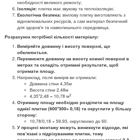
необхідності великого ремонту;
Ізоляція:
плитка має звукову та теплоізоляцію;
Екологічна безпека:
вінілову плитку виготовляють з
відновлювальних ресурсів, а сам матеріал безпечний
для здоров'я та навколишнього середовища.
Розрахунок потрібної кількості матеріалу:
Виміряйте довжину і висоту поверхні, що
обклеюється.
Перемножте довжину на висоту кожної поверхні в
метрах та складіть отримані результати, щоб
отримати площу.
Наприклад, після вимірів ви отримали:
Довжина стіни 4,35м
Висота стіни 2,48м
2
4,35*2,48 = 10,78 м
Отриману площу необхідно розділити на площу
однієї плитки (600*300= 0,18) та округлити у більшу
сторону:
10,78/0,18 = 59,93, округлюємо до 60.
У процесі монтажу можуть виникнути відходи, які
пов’язані з підрізуванням плитки, тому
рекомендується додати до розрахунку запасні 2-3