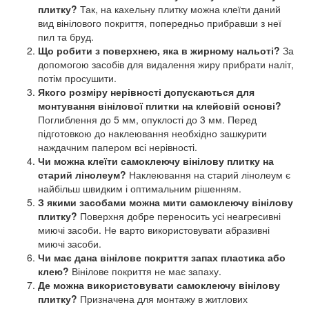
плитку?
Так, на кахельну плитку можна клеїти даний
вид вінілового покриття, попередньо прибравши з неї
пил та бруд.
Що робити з поверхнею, яка в жирному нальоті?
За
допомогою засобів для видалення жиру прибрати наліт,
потім просушити.
Якого розміру нерівності допускаються для
монтування вінілової плитки на клейовій основі?
Поглиблення до 5 мм, опуклості до 3 мм. Перед
підготовкою до наклеювання необхідно зашкурити
наждачним папером всі нерівності.
Чи можна клеїти самоклеючу вінілову плитку на
старий лінолеум?
Наклеювання на старий лінолеум є
найбільш швидким і оптимальним рішенням.
З якими засобами можна мити самоклеючу вінілову
плитку?
Поверхня добре переносить усі неагресивні
миючі засоби. Не варто використовувати абразивні
миючі засоби.
Чи має дана вінілове покриття запах пластика або
клею?
Вінілове покриття не має запаху.
Де можна використовувати самоклеючу вінілову
плитку?
Призначена для монтажу в житлових