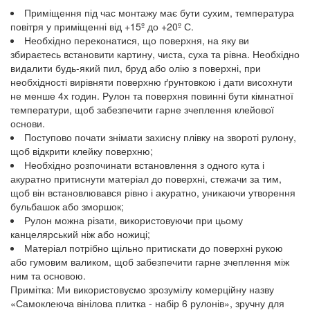
Приміщення під час монтажу має бути сухим, температура
повітря у приміщенні від +15º до +20º С.
Необхідно переконатися, що поверхня, на яку ви
збираєтесь встановити картину, чиста, суха та рівна. Необхідно
видалити будь-який пил, бруд або олію з поверхні, при
необхідності вирівняти поверхню ґрунтовкою і дати висохнути
не менше 4х годин. Рулон та поверхня повинні бути кімнатної
температури, щоб забезпечити гарне зчеплення клейової
основи.
Поступово почати знімати захисну плівку на звороті рулону,
щоб відкрити клейку поверхню;
Необхідно розпочинати встановлення з одного кута і
акуратно притиснути матеріал до поверхні, стежачи за тим,
щоб він встановлювався рівно і акуратно, уникаючи утворення
бульбашок або зморшок;
Рулон можна різати, використовуючи при цьому
канцелярський ніж або ножиці;
Матеріал потрібно щільно притискати до поверхні рукою
або гумовим валиком, щоб забезпечити гарне зчеплення між
ним та основою.
Примітка: Ми використовуємо зрозумілу комерційну назву
«Самоклеюча вінілова плитка - набір 6 рулонів», зручну для