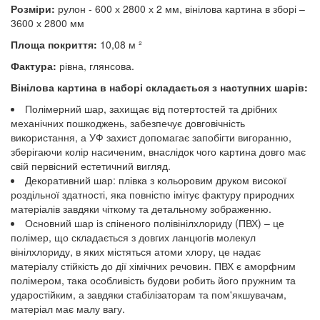
Розміри:
рулон - 600 х 2800 х 2 мм, вінілова картина в зборі –
3600 х 2800 мм
Площа покриття:
10,08 м ²
Фактура:
рівна, глянсова.
Вінілова картина в наборі складається з наступних шарів:
Полімерний шар, захищає від потертостей та дрібних
механічних пошкоджень, забезпечує довговічність
використання, а УФ захист допомагає запобігти вигоранню,
зберігаючи колір насиченим, внаслідок чого картина довго має
свій первісний естетичний вигляд.
Декоративний шар: плівка з кольоровим друком високої
роздільної здатності, яка повністю імітує фактуру природних
матеріалів завдяки чіткому та детальному зображенню.
Основний шар із спіненого полівінілхлориду (ПВХ) – це
полімер, що складається з довгих ланцюгів молекул
вінілхлориду, в яких містяться атоми хлору, це надає
матеріалу стійкість до дії хімічних речовин. ПВХ є аморфним
полімером, така особливість будови робить його пружним та
ударостійким, а завдяки стабілізаторам та пом'якшувачам,
матеріал має малу вагу.