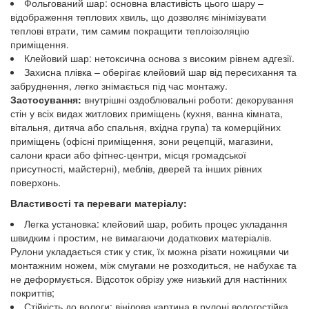
Фольгований шар: основна властивість цього шару –
відображення теплових хвиль, що дозволяє мінімізувати
теплові втрати, тим самим покращити теплоізоляцію
приміщення.
Клейовий шар: нетоксична основа з високим рівнем адгезії.
Захисна плівка – оберігає клейовий шар від пересихання та
забруднення, легко знімається під час монтажу.
Застосування:
внутрішні оздоблювальні роботи: декорування
стін у всіх видах житлових приміщень (кухня, ванна кімната,
вітальня, дитяча або спальня, вхідна група) та комерційних
приміщень (офісні приміщення, зони рецепцій, магазини,
салони краси або фітнес-центри, місця громадської
присутності, майстерні), меблів, дверей та інших рівних
поверхонь.
Властивості та переваги матеріалу:
Легка установка: клейовий шар, робить процес укладання
швидким і простим, не вимагаючи додаткових матеріалів.
Рулони укладається стик у стик, їх можна різати ножицями чи
монтажним ножем, між смугами не розходиться, не набухає та
не деформується. Відсоток обрізу уже низький для настінних
покриттів;
Стійкість до вологи: вінілова картина в рулоні вологостійка,