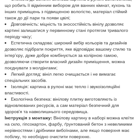
що робить її відмінним вибором для ванних кімнат, кухонь та
інших приміщень з підвищеною вологістю, матеріал стійкий
також до дії пари та появи цвілі;
Довговічність: міцність та зносостійкість вінілу дозволяє
картині залишатися у первинному стані протягом тривалого
періоду часу;
Естетична складова: широкий вибір кольорів та дизайнів
дозволяє підібрати покриття, яке відповідає вашому стилю та
інтер'єру, дуже добре комбінується за колірною гамою,
дозволяючи створити власний дизайн приміщення, можна
поєднувати з молдінгами;
Легкий догляд: вініл легко очищається і не вимагає
спеціальних засобів.
Ізоляція: картина в рулоні має тепло і звукоізоляційні
властивості.
Екологічна безпека: вінілову плитку виготовляють із
відновлюваних ресурсів, а сам матеріал безпечний для
здоров'я та навколишнього середовища.
Інструкція з монтажу:
Вінілову картину в наборі можна клеїти
на скло, гіпсокартон, фарбу, ґрунтований бетон з невеликими
нерівностями і дрібними вибоїнами, але якщо поверхня має
побілку, то необхідно очистити поверхню.