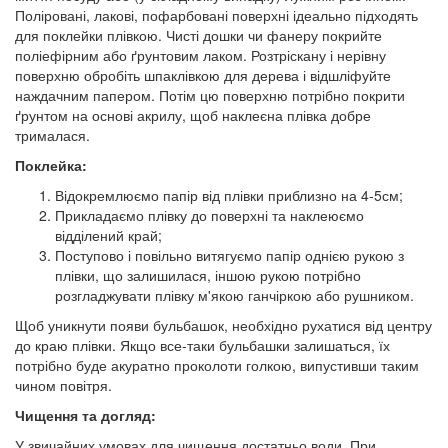
Поліровані, лакові, пофарбовані поверхні ідеально підходять
для поклейки плівкою. Чисті дошки чи фанеру покрийте
поліефірним або ґрунтовим лаком. Розтріскану і нерівну
поверхню обробіть шпаклівкою для дерева і відшліфуйте
наждачним папером. Потім цю поверхню потрібно покрити
ґрунтом на основі акрилу, щоб наклеєна плівка добре
трималася.
Поклейка:
Відокремлюємо папір від плівки приблизно на 4-5см;
Прикладаємо плівку до поверхні та наклеюємо
відділений край;
Поступово і повільно витягуємо папір однією рукою з
плівки, що залишилася, іншою рукою потрібно
розгладжувати плівку м'якою ганчіркою або рушником.
Щоб уникнути появи бульбашок, необхідно рухатися від центру
до краю плівки. Якщо все-таки бульбашки залишаться, їх
потрібно буде акуратно проколоти голкою, випустивши таким
чином повітря.
Чищення та догляд:
У звичайних умовах для чищення достатньо води. При