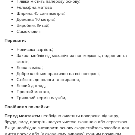
Плівка містить паперову основу;
Рельєфна,матова
Ширина 45 сантиметрів;
Довжина 10 метрів;
Виробник Китай;
Самоклеючі.
Переваги:
Невисока вартість;
Захист меблів від механічних пошкоджень, подряпин та
сколів;
Легка заміна;
Добре клеїться практично на всі поверхні;
Стійкість до вологи та стирання;
Легкий догляд;
Простий монтаж;
Тривалий термін служби;
Посібник з поклейки:
Перед монтажем
необхідно очистити поверхню від жиру,
бруду, пилу, протріть насухо чистою тканиною або серветкою.
Якщо необхідно знежирити основу скористайтесь засобом для
миття посуду або (у складному випадку) лужним розчином.