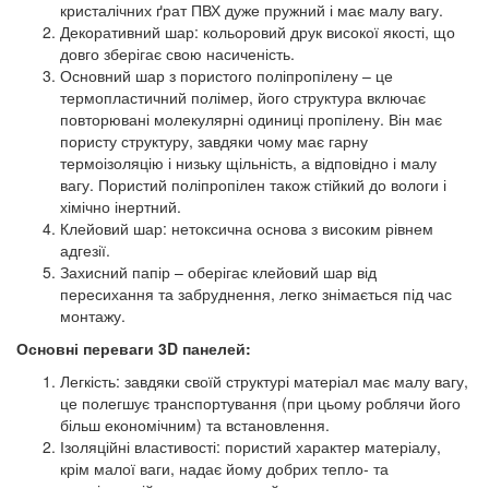
кристалічних ґрат ПВХ дуже пружний і має малу вагу.
Декоративний шар: кольоровий друк високої якості, що
довго зберігає свою насиченість.
Основний шар з пористого поліпропілену – це
термопластичний полімер, його структура включає
повторювані молекулярні одиниці пропілену. Він має
пористу структуру, завдяки чому має гарну
термоізоляцію і низьку щільність, а відповідно і малу
вагу. Пористий поліпропілен також стійкий до вологи і
хімічно інертний.
Клейовий шар: нетоксична основа з високим рівнем
адгезії.
Захисний папір – оберігає клейовий шар від
пересихання та забруднення, легко знімається під час
монтажу.
Основні переваги 3D панелей:
Легкість: завдяки своїй структурі матеріал має малу вагу,
це полегшує транспортування (при цьому роблячи його
більш економічним) та встановлення.
Ізоляційні властивості: пористий характер матеріалу,
крім малої ваги, надає йому добрих тепло- та