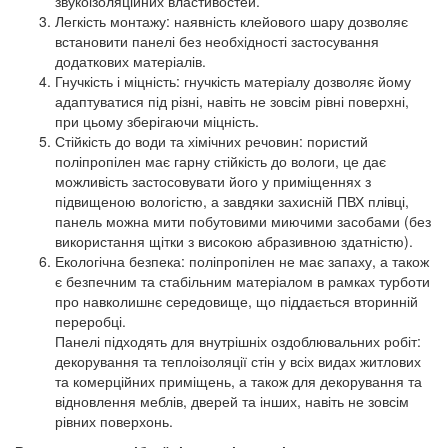
звукоізоляційних властивостей.
Легкість монтажу: наявність клейового шару дозволяє
встановити панелі без необхідності застосування
додаткових матеріалів.
Гнучкість і міцність: гнучкість матеріалу дозволяє йому
адаптуватися під різні, навіть не зовсім рівні поверхні,
при цьому зберігаючи міцність.
Стійкість до води та хімічних речовин: пористий
поліпропілен має гарну стійкість до вологи, це дає
можливість застосовувати його у приміщеннях з
підвищеною вологістю, а завдяки захисній ПВХ плівці,
панель можна мити побутовими миючими засобами (без
використання щітки з високою абразивною здатністю).
Екологічна безпека: поліпропілен не має запаху, а також
є безпечним та стабільним матеріалом в рамках турботи
про навколишнє середовище, що піддається вторинній
переробці.
Панелі підходять для внутрішніх оздоблювальних робіт:
декорування та теплоізоляції стін у всіх видах житлових
та комерційних приміщень, а також для декорування та
відновлення меблів, дверей та інших, навіть не зовсім
рівних поверхонь.