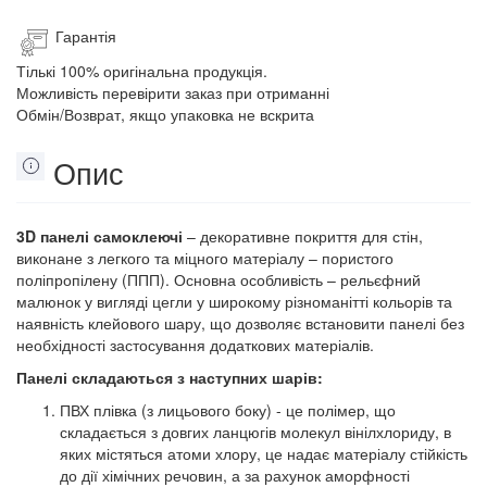
Гарантія
Тількі 100% оригінальна продукція.
Можливість перевірити заказ при отриманні
Обмін/Возврат, якщо упаковка не вскрита
Опис
3D панелі самоклеючі
– декоративне покриття для стін,
виконане з легкого та міцного матеріалу – пористого
поліпропілену (ППП). Основна особливість – рельєфний
малюнок у вигляді цегли у широкому різноманітті кольорів та
наявність клейового шару, що дозволяє встановити панелі без
необхідності застосування додаткових матеріалів.
Панелі складаються з наступних шарів:
ПВХ плівка (з лицьового боку) - це полімер, що
складається з довгих ланцюгів молекул вінілхлориду, в
яких містяться атоми хлору, це надає матеріалу стійкість
до дії хімічних речовин, а за рахунок аморфності