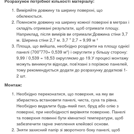
Розрахунок потрібної кількості матеріалу:
Виміряйте довжину та ширину поверхні, що
обклеюється.
Помножте довжину на ширину кожної поверхні в метрах і
складіть отримані результати, щоб отримати площу.
Наприклад, після вимірів ви отримали:Довжина стіни 3,7
м. Ширина стіни 2,7 м. 3,7 * 2,7 = 9,99 м ²
Площа, що вийшла, необхідно розділити на площу однієї
панелі (700*770= 0,539 м²) і округлити у більшу сторону:
9,99 / 0,539 = 18,53 округляємо до 19.У процесі монтажу
можуть виникнути відходи, пов'язані з порізкою панелей,
тому рекомендується додати до розрахунку додаткові 1-
2 шт.
Монтаж:
Необхідно переконатися, що поверхня, на яку ви
збираєтесь встановити панелі, чиста, суха та рівна.
Необхідно видалити будь-який пил, бруд або олію з
поверхні, при необхідності вирівняти поверхню. Панелі
та поверхня повинні бути кімнатної температури, щоб
забезпечити гарне зчеплення клейової основи.
Зняти захисний папір зі зворотного боку панелі, щоб