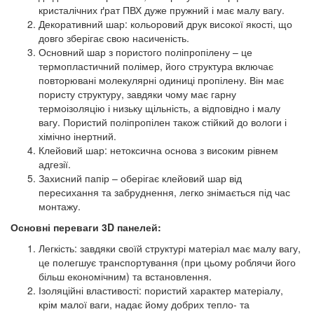
кристалічних ґрат ПВХ дуже пружний і має малу вагу.
Декоративний шар: кольоровий друк високої якості, що
довго зберігає свою насиченість.
Основний шар з пористого поліпропілену – це
термопластичний полімер, його структура включає
повторювані молекулярні одиниці пропілену. Він має
пористу структуру, завдяки чому має гарну
термоізоляцію і низьку щільність, а відповідно і малу
вагу. Пористий поліпропілен також стійкий до вологи і
хімічно інертний.
Клейовий шар: нетоксична основа з високим рівнем
адгезії.
Захисний папір – оберігає клейовий шар від
пересихання та забруднення, легко знімається під час
монтажу.
Основні переваги 3D панелей:
Легкість: завдяки своїй структурі матеріал має малу вагу,
це полегшує транспортування (при цьому роблячи його
більш економічним) та встановлення.
Ізоляційні властивості: пористий характер матеріалу,
крім малої ваги, надає йому добрих тепло- та