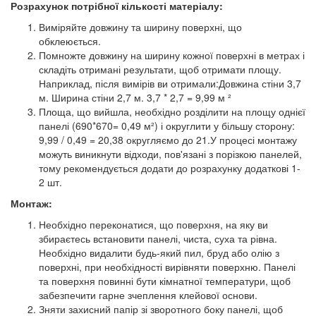
Розрахунок потрібної кількості матеріалу:
Виміряйте довжину та ширину поверхні, що
обклеюється.
Помножте довжину на ширину кожної поверхні в метрах і
складіть отримані результати, щоб отримати площу.
Наприклад, після вимірів ви отримали:Довжина стіни 3,7
м. Ширина стіни 2,7 м. 3,7 * 2,7 = 9,99 м ²
Площа, що вийшла, необхідно розділити на площу однієї
панелі (690*670= 0,49 м²) і округлити у більшу сторону:
9,99 / 0,49 = 20,38 округляємо до 21.У процесі монтажу
можуть виникнути відходи, пов'язані з порізкою панелей,
тому рекомендується додати до розрахунку додаткові 1-
2 шт.
Монтаж:
Необхідно переконатися, що поверхня, на яку ви
збираєтесь встановити панелі, чиста, суха та рівна.
Необхідно видалити будь-який пил, бруд або олію з
поверхні, при необхідності вирівняти поверхню. Панелі
та поверхня повинні бути кімнатної температури, щоб
забезпечити гарне зчеплення клейової основи.
Зняти захисний папір зі зворотного боку панелі, щоб