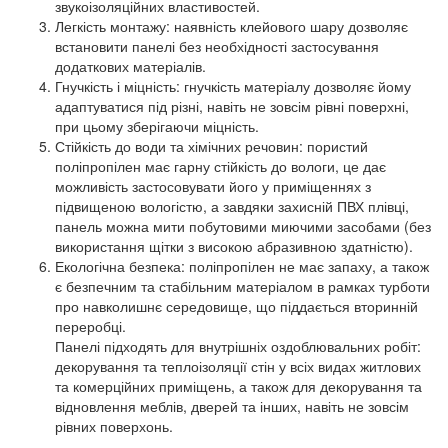
звукоізоляційних властивостей.
Легкість монтажу: наявність клейового шару дозволяє
встановити панелі без необхідності застосування
додаткових матеріалів.
Гнучкість і міцність: гнучкість матеріалу дозволяє йому
адаптуватися під різні, навіть не зовсім рівні поверхні,
при цьому зберігаючи міцність.
Стійкість до води та хімічних речовин: пористий
поліпропілен має гарну стійкість до вологи, це дає
можливість застосовувати його у приміщеннях з
підвищеною вологістю, а завдяки захисній ПВХ плівці,
панель можна мити побутовими миючими засобами (без
використання щітки з високою абразивною здатністю).
Екологічна безпека: поліпропілен не має запаху, а також
є безпечним та стабільним матеріалом в рамках турботи
про навколишнє середовище, що піддається вторинній
переробці.
Панелі підходять для внутрішніх оздоблювальних робіт:
декорування та теплоізоляції стін у всіх видах житлових
та комерційних приміщень, а також для декорування та
відновлення меблів, дверей та інших, навіть не зовсім
рівних поверхонь.