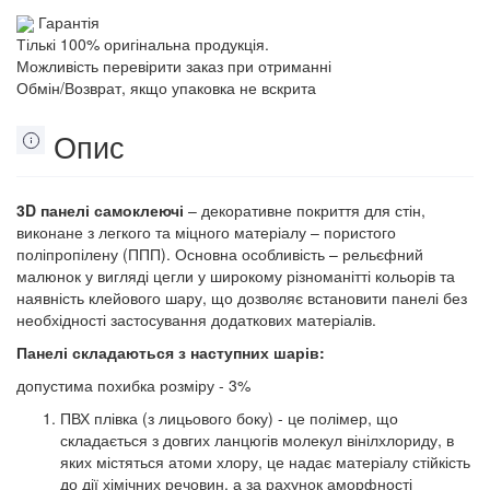
Гарантія
Тількі 100% оригінальна продукція.
Можливість перевірити заказ при отриманні
Обмін/Возврат, якщо упаковка не вскрита
Опис
3D панелі самоклеючі
– декоративне покриття для стін,
виконане з легкого та міцного матеріалу – пористого
поліпропілену (ППП). Основна особливість – рельєфний
малюнок у вигляді цегли у широкому різноманітті кольорів та
наявність клейового шару, що дозволяє встановити панелі без
необхідності застосування додаткових матеріалів.
Панелі складаються з наступних шарів:
допустима похибка розміру - 3%
ПВХ плівка (з лицьового боку) - це полімер, що
складається з довгих ланцюгів молекул вінілхлориду, в
яких містяться атоми хлору, це надає матеріалу стійкість
до дії хімічних речовин, а за рахунок аморфності