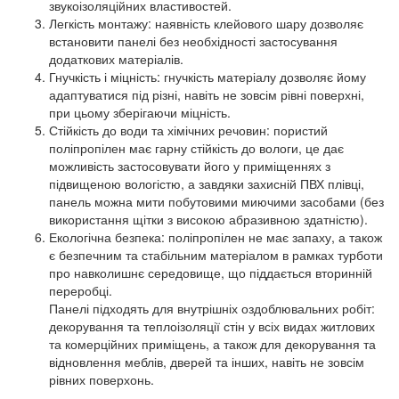
звукоізоляційних властивостей.
Легкість монтажу: наявність клейового шару дозволяє
встановити панелі без необхідності застосування
додаткових матеріалів.
Гнучкість і міцність: гнучкість матеріалу дозволяє йому
адаптуватися під різні, навіть не зовсім рівні поверхні,
при цьому зберігаючи міцність.
Стійкість до води та хімічних речовин: пористий
поліпропілен має гарну стійкість до вологи, це дає
можливість застосовувати його у приміщеннях з
підвищеною вологістю, а завдяки захисній ПВХ плівці,
панель можна мити побутовими миючими засобами (без
використання щітки з високою абразивною здатністю).
Екологічна безпека: поліпропілен не має запаху, а також
є безпечним та стабільним матеріалом в рамках турботи
про навколишнє середовище, що піддається вторинній
переробці.
Панелі підходять для внутрішніх оздоблювальних робіт:
декорування та теплоізоляції стін у всіх видах житлових
та комерційних приміщень, а також для декорування та
відновлення меблів, дверей та інших, навіть не зовсім
рівних поверхонь.