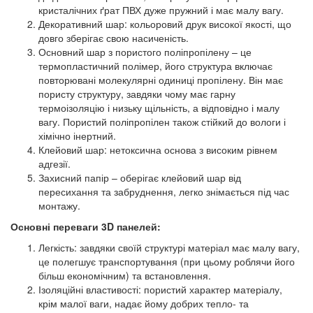
кристалічних ґрат ПВХ дуже пружний і має малу вагу.
Декоративний шар: кольоровий друк високої якості, що
довго зберігає свою насиченість.
Основний шар з пористого поліпропілену – це
термопластичний полімер, його структура включає
повторювані молекулярні одиниці пропілену. Він має
пористу структуру, завдяки чому має гарну
термоізоляцію і низьку щільність, а відповідно і малу
вагу. Пористий поліпропілен також стійкий до вологи і
хімічно інертний.
Клейовий шар: нетоксична основа з високим рівнем
адгезії.
Захисний папір – оберігає клейовий шар від
пересихання та забруднення, легко знімається під час
монтажу.
Основні переваги 3D панелей:
Легкість: завдяки своїй структурі матеріал має малу вагу,
це полегшує транспортування (при цьому роблячи його
більш економічним) та встановлення.
Ізоляційні властивості: пористий характер матеріалу,
крім малої ваги, надає йому добрих тепло- та