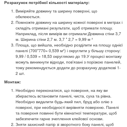
Розрахунок потрібної кількості матеріалу:
Виміряйте довжину та ширину поверхні, що
обклеюється.
Помножте довжину на ширину кожної поверхні в метрах і
складіть отримані результати, щоб отримати площу.
Наприклад, після вимірів ви отримали:Довжина стіни 3,7
м. Ширина стіни 2,7 м. 3,7 * 2,7 = 9,99 м ²
Площа, що вийшла, необхідно розділити на площу однієї
панелі (700*770= 0,539 м²) і округлити у більшу сторону:
9,99 / 0,539 = 18,53 округляємо до 19.У процесі монтажу
можуть виникнути відходи, пов'язані з порізкою панелей,
тому рекомендується додати до розрахунку додаткові 1-
2 шт.
Монтаж:
Необхідно переконатися, що поверхня, на яку ви
збираєтесь встановити панелі, чиста, суха та рівна.
Необхідно видалити будь-який пил, бруд або олію з
поверхні, при необхідності вирівняти поверхню. Панелі
та поверхня повинні бути кімнатної температури, щоб
забезпечити гарне зчеплення клейової основи.
Зняти захисний папір зі зворотного боку панелі, щоб