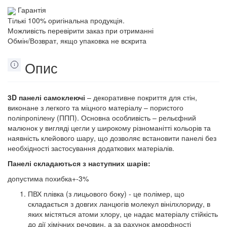
Гарантія
Тількі 100% оригінальна продукція.
Можливість перевірити заказ при отриманні
Обмін/Возврат, якщо упаковка не вскрита
Опис
3D панелі самоклеючі
– декоративне покриття для стін,
виконане з легкого та міцного матеріалу – пористого
поліпропілену (ППП). Основна особливість – рельєфний
малюнок у вигляді цегли у широкому різноманітті кольорів та
наявність клейового шару, що дозволяє встановити панелі без
необхідності застосування додаткових матеріалів.
Панелі складаються з наступних шарів:
допустима похибка+-3%
ПВХ плівка (з лицьового боку) - це полімер, що
складається з довгих ланцюгів молекул вінілхлориду, в
яких містяться атоми хлору, це надає матеріалу стійкість
до дії хімічних речовин, а за рахунок аморфності