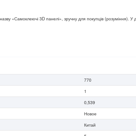
назву «Самоклеючі 3D панелі», зручну для покупців (розуміння). У 
770
1
0,539
Новое
Китай
5