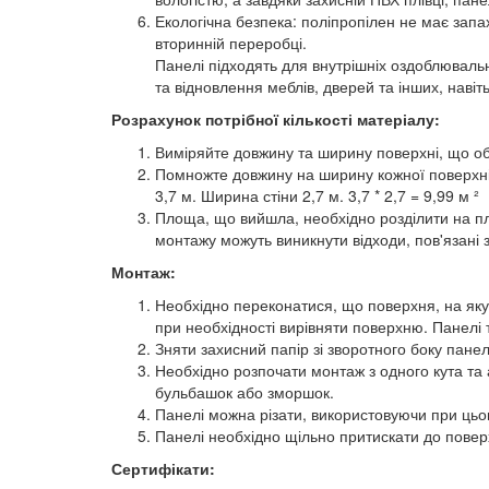
Екологічна безпека: поліпропілен не має зап
вторинній переробці.
Панелі підходять для внутрішніх оздоблювальн
та відновлення меблів, дверей та інших, навіт
Розрахунок потрібної кількості матеріалу:
Виміряйте довжину та ширину поверхні, що о
Помножте довжину на ширину кожної поверхні 
3,7 м. Ширина стіни 2,7 м. 3,7 * 2,7 = 9,99 м ²
Площа, що вийшла, необхідно розділити на площ
монтажу можуть виникнути відходи, пов'язані 
Монтаж:
Необхідно переконатися, що поверхня, на яку 
при необхідності вирівняти поверхню. Панелі
Зняти захисний папір зі зворотного боку пане
Необхідно розпочати монтаж з одного кута та
бульбашок або зморшок.
Панелі можна різати, використовуючи при цьом
Панелі необхідно щільно притискати до повер
Сертифікати: