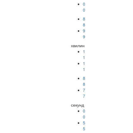
0
0
8
8
9
9
хвилин
1
1
1
1
8
8
7
7
секунд
0
0
5
5