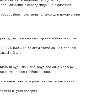
ти про навколишнє середовище, що піддається
та комерційних приміщень, а також для декорування
риклад, після вимірів ви отримали:Довжина стіни
9,99 / 0,539 = 18,53 округляємо до 19.У процесі
ткові 1-2 шт.
идалити будь-який пил, бруд або олію з поверхні,
гарне зчеплення клейової основи.
тка встановлювалася рівно, уникаючи утворення
аях та в кутах поверхні.