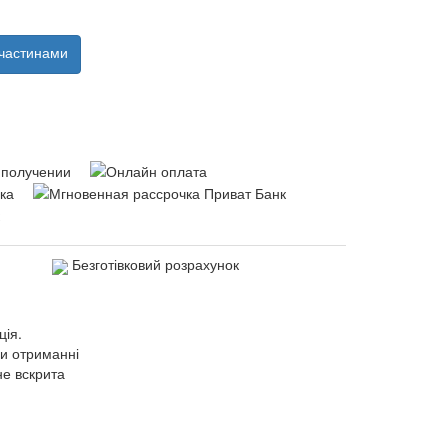
частинами
Безготівковий розрахунок
ція.
ри отриманні
не вскрита