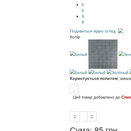
9
9
8
8
Подивиться відео огляд
Колір
Користується попитом
; зака
Цей товар добавлено до
Спи
Сума: 85 грн.