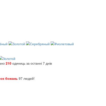
зано
210
одиниць за останні 7 днів
сок божань
97 людей!