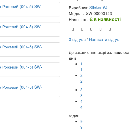
Виробник:
Sticker Wall
Модель: SW-00000143
Є в наявності
Наявність:
0 відгуків
/
Написати відгук
До закинчення акції залишилос
днів
1
1
2
2
3
3
4
4
годин
9
9