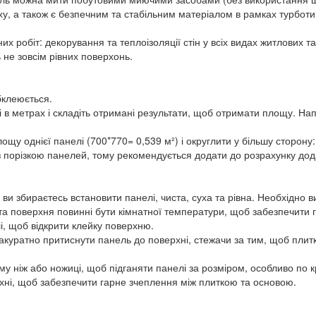
аху, а також є безпечним та стабільним матеріалом в рамках турбо
их робіт: декорування та теплоізоляції стін у всіх видах житлових 
ь не зовсім рівних поверхонь.
бклеюється.
в метрах і складіть отримані результати, щоб отримати площу. Нап
у однієї панелі (700*770= 0,539 м²) і округлити у більшу сторону: 
з порізкою панелей, тому рекомендується додати до розрахунку дода
ви збираєтесь встановити панелі, чиста, суха та рівна. Необхідно в
 та поверхня повинні бути кімнатної температури, щоб забезпечити 
лі, щоб відкрити клейку поверхню.
 акуратно притиснути панель до поверхні, стежачи за тим, щоб пли
у ніж або ножиці, щоб підганяти панелі за розміром, особливо по кр
хні, щоб забезпечити гарне зчеплення між плиткою та основою.