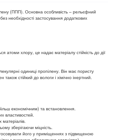
пілену (ППП). Основна особливість – рельєфний
 без необхідності застосування додаткових
ся атоми хлору, це надає матеріалу стійкість до дії
екулярні одиниці пропілену. Він має пористу
н також стійкий до вологи і хімічно інертний.
 більш економічним) та встановлення.
них властивостей.
 матеріалів.
 цьому зберігаючи міцність.
застосовувати його у приміщеннях з підвищеною
ітки з високою абразивною здатністю).