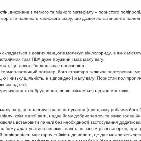
стін, виконане з легкого та міцного матеріалу – пористого поліпро
льорів та наявність клейового шару, що дозволяє встановити панелі
о складається з довгих ланцюгів молекул вінілхлориду, в яких містять
исталічних ґрат ПВХ дуже пружний і має малу вагу.
ості, що довго зберігає свою насиченість.
 термопластичний полімер, його структура включає повторювані мол
ю і низьку щільність, а відповідно і малу вагу. Пористий поліпропіле
внем адгезії.
ересихання та забруднення, легко знімається під час монтажу.
ає малу вагу, це полегшує транспортування (при цьому роблячи його
еріалу, крім малої ваги, надає йому добрих тепло- та звукоізоляцій
озволяє встановити панелі без необхідності застосування додаткових
ляє йому адаптуватися під різні, навіть не зовсім рівні поверхні, при
ий поліпропілен має гарну стійкість до вологи, це дає можливість 
анель можна мити побутовими миючими засобами (без використання щ