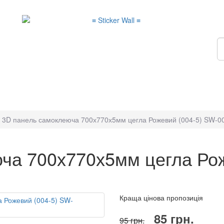
3D панель самоклеюча 700х770х5мм цегла Рожевий (004-5) SW-0
ча 700х770х5мм цегла Рож
Краща цінова пропозиція
85 грн.
95 грн.