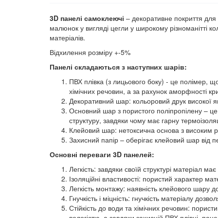
3D панелі самоклеючі
– декоративне покриття для 
малюнок у вигляді цегли у широкому різноманітті ко
матеріалів.
Відхилення розміру +-5%
Панелі складаються з наступних шарів:
ПВХ плівка (з лицьового боку) - це полімер, щ
хімічних речовин, а за рахунок аморфності кр
Декоративний шар: кольоровий друк високої як
Основний шар з пористого поліпропілену – це
структуру, завдяки чому має гарну термоізоляці
Клейовий шар: нетоксична основа з високим рі
Захисний папір – оберігає клейовий шар від п
Основні переваги 3D панелей:
Легкість: завдяки своїй структурі матеріал м
Ізоляційні властивості: пористий характер мат
Легкість монтажу: наявність клейового шару д
Гнучкість і міцність: гнучкість матеріалу дозво
Стійкість до води та хімічних речовин: порист
вологістю, а завдяки захисній ПВХ плівці, п