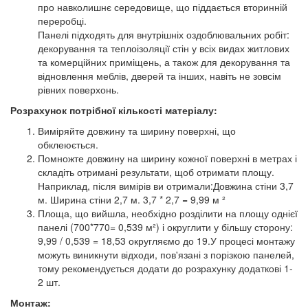
про навколишнє середовище, що піддається вторинній
переробці.
Панелі підходять для внутрішніх оздоблювальних робіт:
декорування та теплоізоляції стін у всіх видах житлових
та комерційних приміщень, а також для декорування та
відновлення меблів, дверей та інших, навіть не зовсім
рівних поверхонь.
Розрахунок потрібної кількості матеріалу:
Виміряйте довжину та ширину поверхні, що
обклеюється.
Помножте довжину на ширину кожної поверхні в метрах і
складіть отримані результати, щоб отримати площу.
Наприклад, після вимірів ви отримали:Довжина стіни 3,7
м. Ширина стіни 2,7 м. 3,7 * 2,7 = 9,99 м ²
Площа, що вийшла, необхідно розділити на площу однієї
панелі (700*770= 0,539 м²) і округлити у більшу сторону:
9,99 / 0,539 = 18,53 округляємо до 19.У процесі монтажу
можуть виникнути відходи, пов'язані з порізкою панелей,
тому рекомендується додати до розрахунку додаткові 1-
2 шт.
Монтаж: