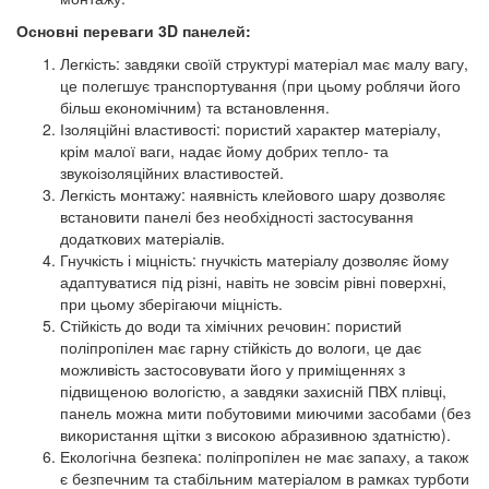
Основні переваги 3D панелей:
Легкість: завдяки своїй структурі матеріал має малу вагу,
це полегшує транспортування (при цьому роблячи його
більш економічним) та встановлення.
Ізоляційні властивості: пористий характер матеріалу,
крім малої ваги, надає йому добрих тепло- та
звукоізоляційних властивостей.
Легкість монтажу: наявність клейового шару дозволяє
встановити панелі без необхідності застосування
додаткових матеріалів.
Гнучкість і міцність: гнучкість матеріалу дозволяє йому
адаптуватися під різні, навіть не зовсім рівні поверхні,
при цьому зберігаючи міцність.
Стійкість до води та хімічних речовин: пористий
поліпропілен має гарну стійкість до вологи, це дає
можливість застосовувати його у приміщеннях з
підвищеною вологістю, а завдяки захисній ПВХ плівці,
панель можна мити побутовими миючими засобами (без
використання щітки з високою абразивною здатністю).
Екологічна безпека: поліпропілен не має запаху, а також
є безпечним та стабільним матеріалом в рамках турботи