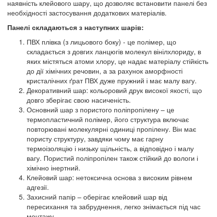
наявність клейового шару, що дозволяє встановити панелі без
необхідності застосування додаткових матеріалів.
Панелі складаються з наступних шарів:
ПВХ плівка (з лицьового боку) - це полімер, що
складається з довгих ланцюгів молекул вінілхлориду, в
яких містяться атоми хлору, це надає матеріалу стійкість
до дії хімічних речовин, а за рахунок аморфності
кристалічних ґрат ПВХ дуже пружний і має малу вагу.
Декоративний шар: кольоровий друк високої якості, що
довго зберігає свою насиченість.
Основний шар з пористого поліпропілену – це
термопластичний полімер, його структура включає
повторювані молекулярні одиниці пропілену. Він має
пористу структуру, завдяки чому має гарну
термоізоляцію і низьку щільність, а відповідно і малу
вагу. Пористий поліпропілен також стійкий до вологи і
хімічно інертний.
Клейовий шар: нетоксична основа з високим рівнем
адгезії.
Захисний папір – оберігає клейовий шар від
пересихання та забруднення, легко знімається під час
монтажу.