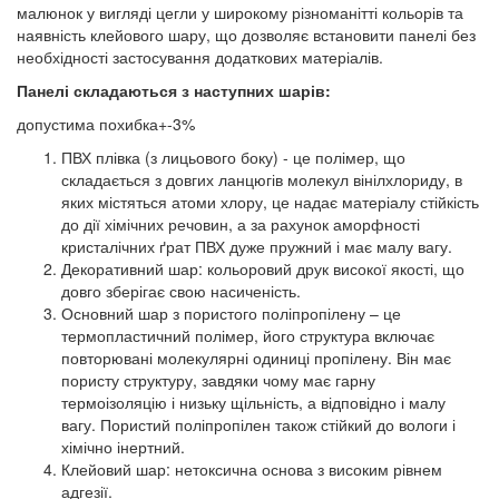
малюнок у вигляді цегли у широкому різноманітті кольорів та
наявність клейового шару, що дозволяє встановити панелі без
необхідності застосування додаткових матеріалів.
Панелі складаються з наступних шарів:
допустима похибка+-3%
ПВХ плівка (з лицьового боку) - це полімер, що
складається з довгих ланцюгів молекул вінілхлориду, в
яких містяться атоми хлору, це надає матеріалу стійкість
до дії хімічних речовин, а за рахунок аморфності
кристалічних ґрат ПВХ дуже пружний і має малу вагу.
Декоративний шар: кольоровий друк високої якості, що
довго зберігає свою насиченість.
Основний шар з пористого поліпропілену – це
термопластичний полімер, його структура включає
повторювані молекулярні одиниці пропілену. Він має
пористу структуру, завдяки чому має гарну
термоізоляцію і низьку щільність, а відповідно і малу
вагу. Пористий поліпропілен також стійкий до вологи і
хімічно інертний.
Клейовий шар: нетоксична основа з високим рівнем
адгезії.