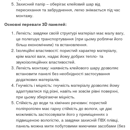
Захисний папір – оберігає клейовий шар від
пересихання та забруднення, легко знімається під час
монтажу.
Основні переваги 3D панелей:
Легкість: завдяки своїй структурі матеріал має малу вагу,
це полегшує транспортування (при цьому роблячи його
більш економічним) та встановлення.
Ізоляційні властивості: пористий характер матеріалу,
крім малої ваги, надає йому добрих тепло- та
звукоізоляційних властивостей.
Легкість монтажу: наявність клейового шару дозволяє
встановити панелі без необхідності застосування
додаткових матеріалів.
Гнучкість і міцність: гнучкість матеріалу дозволяє йому
адаптуватися під різні, навіть не зовсім рівні поверхні,
при цьому зберігаючи міцність.
Стійкість до води та хімічних речовин: пористий
поліпропілен має гарну стійкість до вологи, це дає
можливість застосовувати його у приміщеннях з
підвищеною вологістю, а завдяки захисній ПВХ плівці,
панель можна мити побутовими миючими засобами (без