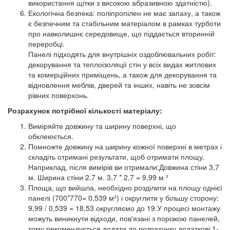
використання щітки з високою абразивною здатністю).
Екологічна безпека: поліпропілен не має запаху, а також
є безпечним та стабільним матеріалом в рамках турботи
про навколишнє середовище, що піддається вторинній
переробці.
Панелі підходять для внутрішніх оздоблювальних робіт:
декорування та теплоізоляції стін у всіх видах житлових
та комерційних приміщень, а також для декорування та
відновлення меблів, дверей та інших, навіть не зовсім
рівних поверхонь.
Розрахунок потрібної кількості матеріалу:
Виміряйте довжину та ширину поверхні, що
обклеюється.
Помножте довжину на ширину кожної поверхні в метрах і
складіть отримані результати, щоб отримати площу.
Наприклад, після вимірів ви отримали:Довжина стіни 3,7
м. Ширина стіни 2,7 м. 3,7 * 2,7 = 9,99 м ²
Площа, що вийшла, необхідно розділити на площу однієї
панелі (700*770= 0,539 м²) і округлити у більшу сторону:
9,99 / 0,539 = 18,53 округляємо до 19.У процесі монтажу
можуть виникнути відходи, пов'язані з порізкою панелей,
тому рекомендується додати до розрахунку додаткові 1-