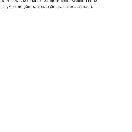
их та спальних кімнат. Завдяки своїй м'якості вони
 звукоізоляційні та теплозберігаючі властивості.