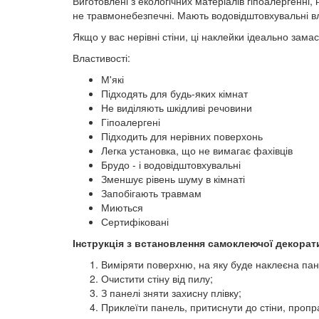
Виготовлені з екологічних матеріалів гіпоалергенні,
не травмонебезпечні. Мають водовідштовхувальні влас
Якщо у вас нерівні стіни, ці наклейки ідеально зам
Властивості:
М'які
Підходять для будь-яких кімнат
Не виділяють шкідливі речовини
Гіпоалергені
Підходить для нерівних поверхонь
Легка установка, що не вимагає фахівців
Брудо - і водовідштовхувальні
Зменшує рівень шуму в кімнаті
Запобігають травмам
Миються
Сертифіковані
Інструкція з встановлення самоклеючої декорати
Виміряти поверхню, на яку буде наклеєна пан
Очистити стіну від пилу;
З панелі зняти захисну плівку;
Приклеїти панель, притиснути до стіни, пропр