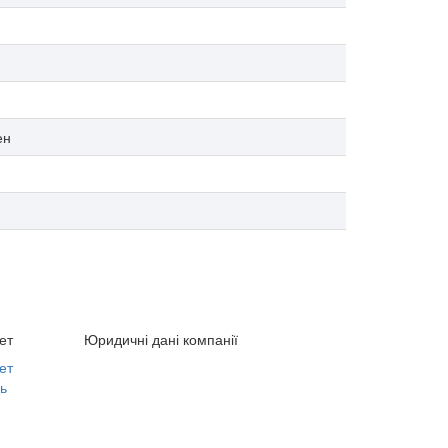
ен
ет
Юридичні дані компанії
ет
ь