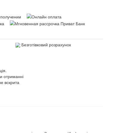
Безготівковий розрахунок
ція.
ри отриманні
не вскрита