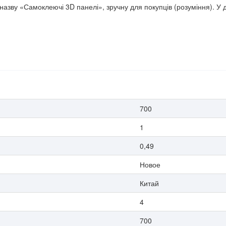
назву «Самоклеючі 3D панелі», зручну для покупців (розуміння). У 
700
1
0,49
Новое
Китай
4
700