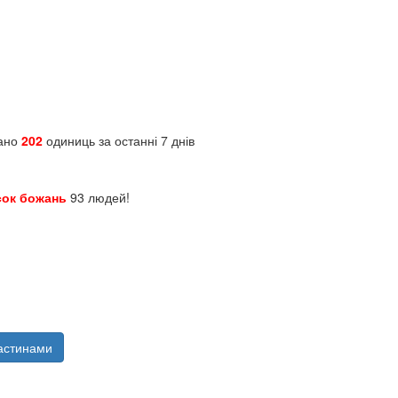
зано
202
одиниць за останні 7 днів
сок божань
93 людей!
астинами