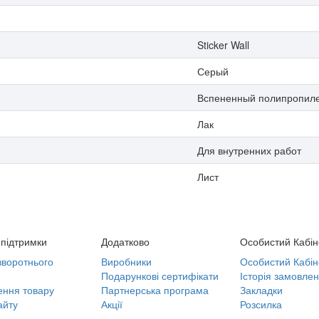
Sticker Wall
Серый
Вспененный полипропил
Лак
Для внутренних работ
Лист
підтримки
Додатково
Особистий Кабін
воротнього
Виробники
Особистий Кабін
Подарункові сертифікати
Історія замовлен
ння товару
Партнерська програма
Закладки
айту
Акції
Розсилка