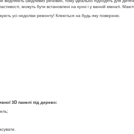
 не виділяють шкідливих речовин, тому ідеально підходять для дитяч
тивості, можуть бути встановлені на кухні і у ванній кімнаті. Мають
аскують усі недоліки ремонту! Клеються на будь-яку поверхню.
вної 3D панелі під дерево:
ель;
асувати.