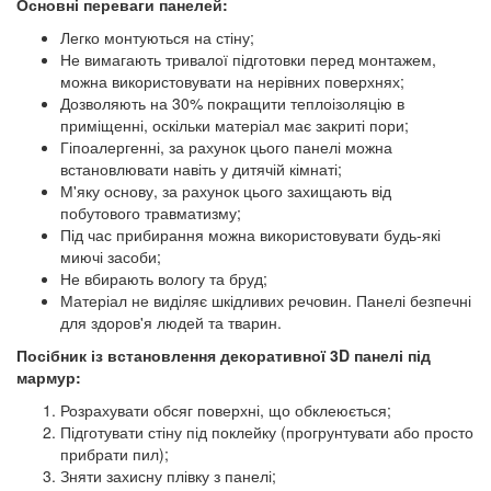
Основні переваги панелей:
Легко монтуються на стіну;
Не вимагають тривалої підготовки перед монтажем,
можна використовувати на нерівних поверхнях;
Дозволяють на 30% покращити теплоізоляцію в
приміщенні, оскільки матеріал має закриті пори;
Гіпоалергенні, за рахунок цього панелі можна
встановлювати навіть у дитячій кімнаті;
М'яку основу, за рахунок цього захищають від
побутового травматизму;
Під час прибирання можна використовувати будь-які
миючі засоби;
Не вбирають вологу та бруд;
Матеріал не виділяє шкідливих речовин. Панелі безпечні
для здоров'я людей та тварин.
Посібник із встановлення декоративної 3D панелі під
мармур:
Розрахувати обсяг поверхні, що обклеюється;
Підготувати стіну під поклейку (прогрунтувати або просто
прибрати пил);
Зняти захисну плівку з панелі;