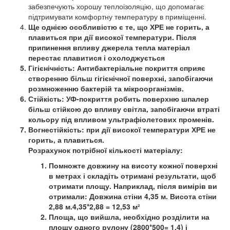
забезпечують хорошу теплоізоляцію, що допомагає
підтримувати комфортну температуру в приміщенні.
Ще однією особливістю є те, що ХРЕ не горить, а
плавиться при дії високої температури. Після
припинення впливу джерела тепла матеріал
перестає плавитися і охолоджується
Гігієнічність:
Антибактеріальне покриття сприяє
створенню більш гігієнічної поверхні, запобігаючи
розмноженню бактерій та мікроорганізмів.
Стійкість:
УФ-покриття робить поверхню шпалер
більш стійкою до впливу світла, запобігаючи втраті
кольору під впливом ультрафіолетових променів.
Вогнестійкість:
при дії високої температури ХРЕ не
горить, а плавиться.
Розрахунок потрібної кількості матеріалу:
Помножте довжину на висоту кожної поверхні
в метрах і складіть отримані результати, щоб
отримати площу. Наприклад, після вимірів ви
отримали: Довжина стіни 4,35 м. Висота стіни
2,88 м.4,35*2,88 = 12,53 м²
Площа, що вийшла, необхідно розділити на
площу одного рулону (2800*500= 1,4) і