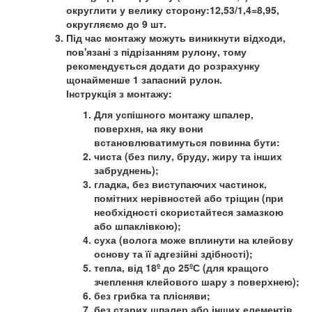
округлити у велику сторону:12,53/1,4=8,95,
округляємо до 9 шт.
Під час монтажу можуть виникнути відходи,
пов'язані з підрізанням рулону, тому
рекомендується додати до розрахунку
щонайменше 1 запасний рулон.
Інструкція з монтажу:
Для успішного монтажу шпалер,
поверхня, на яку вони
встановлюватимуться повинна бути:
чиста (без пилу, бруду, жиру та інших
забруднень);
гладка, без виступаючих частинок,
помітних нерівностей або тріщин (при
необхідності скористайтеся замазкою
або шпаклівкою);
суха (волога може вплинути на клейову
основу та її адгезійні здібності);
тепла, від 18º до 25ºС (для кращого
зчеплення клейового шару з поверхнею);
без грибка та плісняви;
без старих шпалер або інших елементів,