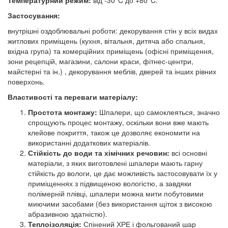
Застосування:
внутрішні оздоблювальні роботи: декорування стін у всіх видах
житлових приміщень (кухня, вітальня, дитяча або спальня,
вхідна група) та комерційних приміщень (офісні приміщення,
зони рецепцій, магазини, салони краси, фітнес-центри,
майстерні та ін.) , декорування меблів, дверей та інших рівних
поверхонь.
Властивості та переваги матеріалу:
Простота монтажу:
Шпалери, що самоклеяться, значно
спрощують процес монтажу, оскільки вони вже мають
клейове покриття, також це дозволяє економити на
використанні додаткових матеріалів.
Стійкість до води та хімічних речовин:
всі основні
матеріали, з яких виготовлені шпалери мають гарну
стійкість до вологи, це дає можливість застосовувати їх у
приміщеннях з підвищеною вологістю, а завдяки
полімерній плівці, шпалери можна мити побутовими
миючими засобами (без використання щіток з високою
абразивною здатністю).
Теплоізоляція:
Спінений ХРЕ і фольгований шар