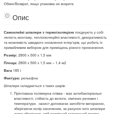
Обмін/Возврат, якщо упаковка не вскрита
Опис
Самоклейкі шпалери з термоізоляцією
поєднують у собі
легкість монтажу, теплоізоляційні властивості, декоративність
та можливість швидкого оновлення інтер'єрів, що робить їх
привабливим вибором для приміщень різного призначення.
Розмір:
2800 х 500 х 1,5 мм
Площа:
2800 х 500 х 1,5 мм – 1,4 м2
Вага
185 г
Фактура:
рельєфна
Шпалери складаються з таких шарів:
Прінтована полімерна плівка - має антибактеріальні
властивості, стійкість до вологи, хімічних речовин і
температури. -захист допомагає запобігти вигоранню,
зберігаючи колір насиченим, за рахунок чого шпалери
довго зберігають свій первісний естетичний вигляд