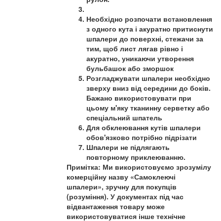
Необхідно розпочати встановлення
з одного кута і акуратно притиснути
шпалери до поверхні, стежачи за
тим, щоб лист лягав рівно і
акуратно, уникаючи утворення
бульбашок або зморшок
Розгладжувати шпалери необхідно
зверху вниз від середини до боків.
Бажано використовувати при
цьому м'яку тканинну серветку або
спеціальний шпатель
Для обклеювання кутів шпалери
обов'язково потрібно підрізати
Шпалери не підлягають
повторному приклеюванню.
Примітка: Ми використовуємо зрозумілу
комерційну назву «Самоклеючі
шпалери», зручну для покупців
(розуміння). У документах під час
відвантаження товару може
використовуватися інше технічне