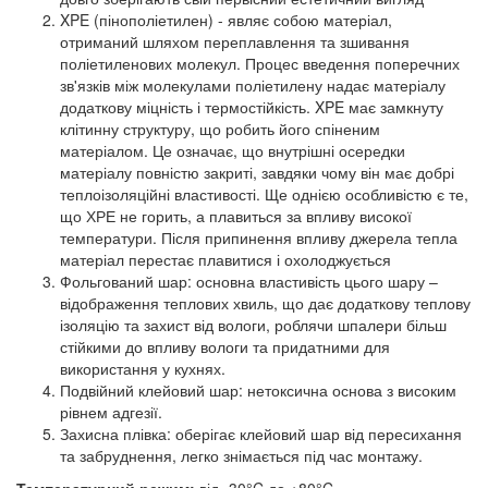
XPE (пінополіетилен) - являє собою матеріал,
отриманий шляхом переплавлення та зшивання
поліетиленових молекул. Процес введення поперечних
зв'язків між молекулами поліетилену надає матеріалу
додаткову міцність і термостійкість. XPE має замкнуту
клітинну структуру, що робить його спіненим
матеріалом. Це означає, що внутрішні осередки
матеріалу повністю закриті, завдяки чому він має добрі
теплоізоляційні властивості. Ще однією особливістю є те,
що ХРЕ не горить, а плавиться за впливу високої
температури. Після припинення впливу джерела тепла
матеріал перестає плавитися і охолоджується
Фольгований шар: основна властивість цього шару –
відображення теплових хвиль, що дає додаткову теплову
ізоляцію та захист від вологи, роблячи шпалери більш
стійкими до впливу вологи та придатними для
використання у кухнях.
Подвійний клейовий шар: нетоксична основа з високим
рівнем адгезії.
Захисна плівка: оберігає клейовий шар від пересихання
та забруднення, легко знімається під час монтажу.
Температурний режим:
від -30°C до +80°C.