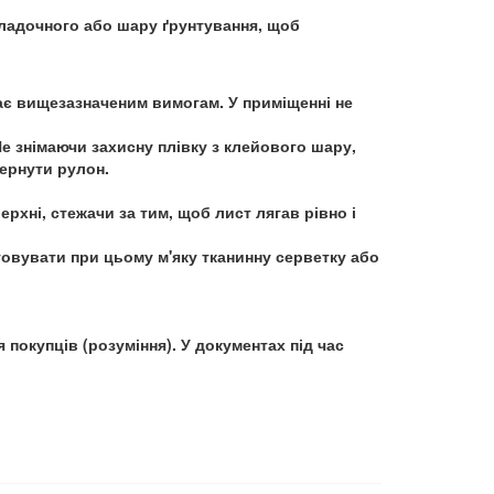
кладочного або шару ґрунтування, щоб
ає вищезазначеним вимогам. У приміщенні не
Не знімаючи захисну плівку з клейового шару,
вернути рулон.
рхні, стежачи за тим, щоб лист лягав рівно і
овувати при цьому м'яку тканинну серветку або
покупців (розуміння). У документах під час