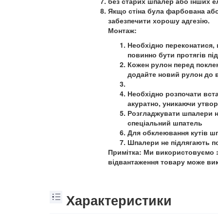
без старих шпалер або інших е
Якщо стіна була фарбована або
забезпечити хорошу адгезію.
Монтаж:
Необхідно переконатися, 
повинно бути протягів пі
Кожен рулон перед поклею
додайте новий рулон до в
Необхідно розпочати вста
акуратно, уникаючи утво
Розгладжувати шпалери не
спеціальний шпатель
Для обклеювання кутів шп
Шпалери не підлягають 
Примітка: Ми використовуємо з
відвантаження товару може вик
Характеристики