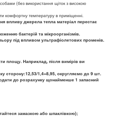
собами (без використання щіток з високою
ти комфортну температуру в приміщенні.
ення впливу джерела тепла матеріал перестає
оженню бактерій та мікроорганізмів.
льору під впливом ультрафіолетових променів.
ти площу. Наприклад, після вимірів ви
у сторону:12,53/1,4=8,95, округляємо до 9 шт.
 додати до розрахунку щонайменше 1 запасний
стайтеся замазкою або шпаклівкою);