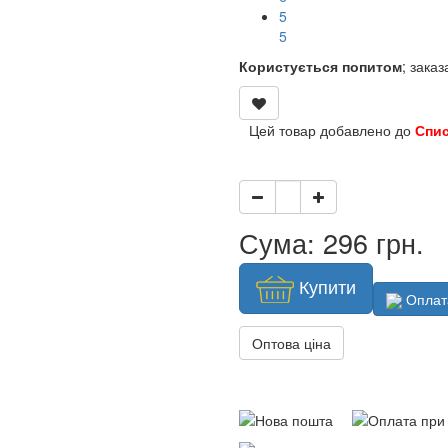
4
4
Користується попитом
; зака
Цей товар добавлено до
Спи
Сума: 296 грн.
Купити
Оплат
Оптова ціна