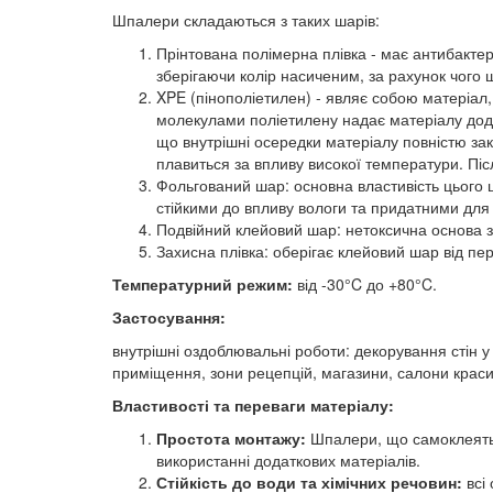
Шпалери складаються з таких шарів:
Прінтована полімерна плівка - має антибактері
зберігаючи колір насиченим, за рахунок чого 
XPE (пінополіетилен) - являє собою матеріа
молекулами поліетилену надає матеріалу додат
що внутрішні осередки матеріалу повністю закр
плавиться за впливу високої температури. Пі
Фольгований шар: основна властивість цього 
стійкими до впливу вологи та придатними для 
Подвійний клейовий шар: нетоксична основа з 
Захисна плівка: оберігає клейовий шар від пе
Температурний режим:
від -30°C до +80°C.
Застосування:
внутрішні оздоблювальні роботи: декорування стін у
приміщення, зони рецепцій, магазини, салони краси,
Властивості та переваги матеріалу:
Простота монтажу:
Шпалери, що самоклеятьс
використанні додаткових матеріалів.
Стійкість до води та хімічних речовин:
всі 