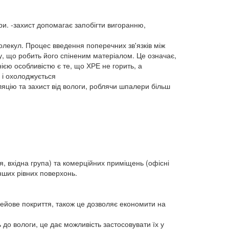
ури. -захист допомагає запобігти вигоранню,
лекул. Процес введення поперечних зв'язків між
ру, що робить його спіненим матеріалом. Це означає,
нією особливістю є те, що ХРЕ не горить, а
 і охолоджується
яцію та захист від вологи, роблячи шпалери більш
я, вхідна група) та комерційних приміщень (офісні
інших рівних поверхонь.
ейове покриття, також це дозволяє економити на
 до вологи, це дає можливість застосовувати їх у