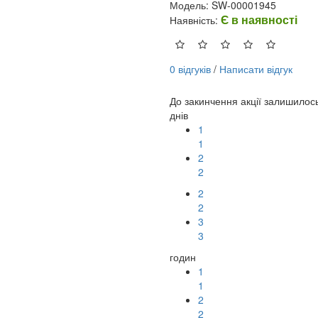
Модель: SW-00001945
Є в наявності
Наявність:
0 відгуків
/
Написати відгук
До закинчення акції залишилос
днів
1
1
2
2
2
2
3
3
годин
1
1
2
2