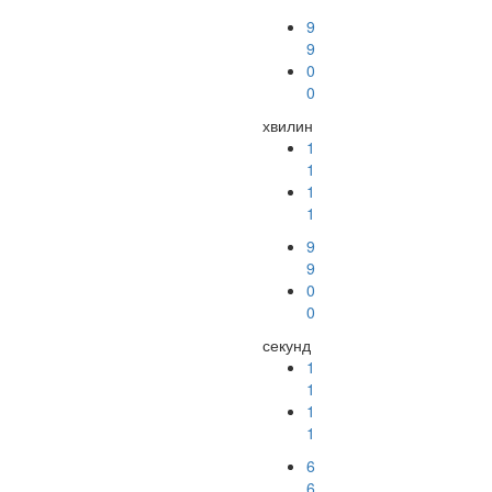
9
9
0
0
хвилин
1
1
1
1
9
9
0
0
секунд
1
1
1
1
5
5