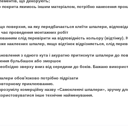
лементів, що декорують;
 покрита якимось іншим матеріалом, потрібно нанесення про
що поверхня, на яку передбачається клеїти шпалери, відповід
д час проведення монтажних робіт
ванням слід перевірити на відповідність кольору (відтінку). 
же наклеєних шпалер, якщо відтінок відрізняється, слід пере
новлення з одного кута і акуратно притиснути шпалери до пове
рення бульбашок або зморшок
обхідно зверху вниз від середини до боків. Бажано використ
алери обов'язково потрібно підрізати
повторному приклеюванню.
розумілу комерційну назву «Самоклеючі шпалери», зручну для 
ористовуватися інше технічне найменування.