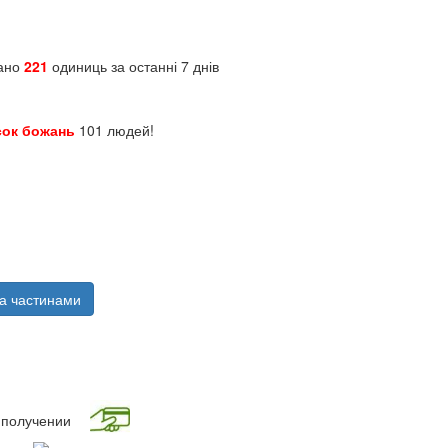
зано
221
одиниць за останні 7 днів
сок божань
101 людей!
а частинами