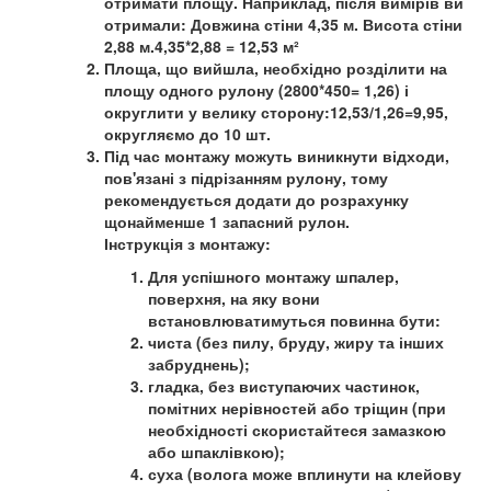
отримати площу. Наприклад, після вимірів ви
отримали: Довжина стіни 4,35 м. Висота стіни
2,88 м.4,35*2,88 = 12,53 м²
Площа, що вийшла, необхідно розділити на
площу одного рулону (2800*450= 1,26) і
округлити у велику сторону:12,53/1,26=9,95,
округляємо до 10 шт.
Під час монтажу можуть виникнути відходи,
пов'язані з підрізанням рулону, тому
рекомендується додати до розрахунку
щонайменше 1 запасний рулон.
Інструкція з монтажу:
Для успішного монтажу шпалер,
поверхня, на яку вони
встановлюватимуться повинна бути:
чиста (без пилу, бруду, жиру та інших
забруднень);
гладка, без виступаючих частинок,
помітних нерівностей або тріщин (при
необхідності скористайтеся замазкою
або шпаклівкою);
суха (волога може вплинути на клейову