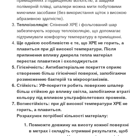
приміщеннях з підвищеною вологістю, а завдяки
полімерній плівці, шпалери можна мити побутовими
миючими засобами (без використання щіток з високою
абразивною здатністю).
Теплоізоляція:
Спінений ХРЕ і фольгований шар
забезпечують хорошу теплоізоляцію, що допомагає
підтримувати комфортну температуру в приміщенні.
Ще однією особливістю є те, що ХРЕ не горить, а
плавиться при дії високої температури. Після
припинення впливу джерела тепла матеріал
перестає плавитися і охолоджується
Гігієнічність:
Антибактеріальне покриття сприяє
створенню більш гігієнічної поверхні, запобігаючи
розмноженню бактерій та мікроорганізмів.
Стійкість:
УФ-покриття робить поверхню шпалер
більш стійкою до впливу світла, запобігаючи втраті
кольору під впливом ультрафіолетових променів.
Вогнестійкість:
при дії високої температури ХРЕ не
горить, а плавиться.
Розрахунок потрібної кількості матеріалу:
Помножте довжину на висоту кожної поверхні
в метрах і складіть отримані результати, щоб