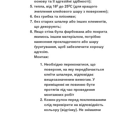
основу та її адгезійні здібності);
тепла, від 18º до 25ºС (для кращого
зчеплення клейового шару з поверхнею);
без грибка та плісняви;
без старих шпалер або інших елементів,
що декорують;
Якщо стіна була фарбована або покрита
якимось іншим матеріалом, потрібно
нанесення прокладочного або шару
ґрунтування, щоб забезпечити хорошу
адгезію.
Монтаж:
Необхідно переконатися, що
поверхня, на яку передбачається
клеїти шпалери, відповідає
вищезазначеним вимогам. У
приміщенні не повинно бути
протягів під час проведення
монтажних робіт
Кожен рулон перед поклеюванням
слід перевірити на відповідність
кольору (відтінку). Не знімаючи