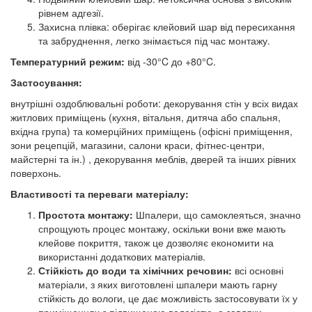
рівнем адгезії.
Захисна плівка: оберігає клейовий шар від пересихання
та забруднення, легко знімається під час монтажу.
Температурний режим:
від -30°C до +80°C.
Застосування:
внутрішні оздоблювальні роботи: декорування стін у всіх видах
житлових приміщень (кухня, вітальня, дитяча або спальня,
вхідна група) та комерційних приміщень (офісні приміщення,
зони рецепцій, магазини, салони краси, фітнес-центри,
майстерні та ін.) , декорування меблів, дверей та інших рівних
поверхонь.
Властивості та переваги матеріалу:
Простота монтажу:
Шпалери, що самоклеяться, значно
спрощують процес монтажу, оскільки вони вже мають
клейове покриття, також це дозволяє економити на
використанні додаткових матеріалів.
Стійкість до води та хімічних речовин:
всі основні
матеріали, з яких виготовлені шпалери мають гарну
стійкість до вологи, це дає можливість застосовувати їх у