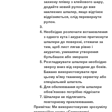
захисну плівку з клейового шару,
додайте новий рулон до вже
наклеєних шпалер, якщо відтінок
відрізняється, слід перевернути
рулон.
Необхідно розпочати встановлення
з одного кута і акуратно притиснути
шпалери до поверхні, стежачи за
тим, щоб лист лягав рівно і
акуратно, уникаючи утворення
бульбашок або зморшок
Розгладжувати шпалери необхідно
зверху вниз від середини до боків.
Бажано використовувати при
цьому м'яку тканинну серветку або
спеціальний шпатель
Для обклеювання кутів шпалери
обов'язково потрібно підрізати
Шпалери не підлягають
повторному приклеюванню.
Примітка: Ми використовуємо зрозумілу
комерційну назву «Самоклеючі