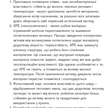
Прінтована полімерна плівка - має антибактеріальні
властивості, стійкість до вологи, хімічних речовин і
температури. -захист допомагає запобігти вигоранню,
зберігаючи колір насиченим, за рахунок чого шпалери
довго зберігають свій первісний естетичний вигляд
XPE (пінополіетилен) - являє собою матеріал,
отриманий шляхом переплавлення та зшивання
поліетиленових молекул. Процес введення поперечних
зв'язків між молекулами поліетилену надає матеріалу
додаткову міцність і термостійкість. XPE має замкнуту
клітинну структуру, що робить його спіненим
матеріалом. Це означає, що внутрішні осередки
матеріалу повністю закриті, завдяки чому він має добрі
теплоізоляційні властивості. Ще однією особливістю є те,
що ХРЕ не горить, а плавиться за впливу високої
температури. Після припинення впливу джерела тепла
матеріал перестає плавитися і охолоджується
Фольгований шар: основна властивість цього шару –
відображення теплових хвиль, що дає додаткову теплову
ізоляцію та захист від вологи, роблячи шпалери більш
стійкими до впливу вологи та придатними для
використання у кухнях.
Подвійний клейовий шар: нетоксична основа з високим