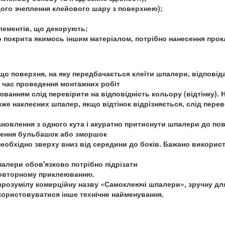
ащого зчеплення клейового шару з поверхнею);
лементів, що декорують;
 покрита якимось іншим матеріалом, потрібно нанесення про
що поверхня, на яку передбачається клеїти шпалери, відповід
д час проведення монтажних робіт
ванням слід перевірити на відповідність кольору (відтінку). 
же наклеєних шпалер, якщо відтінок відрізняється, слід пере
новлення з одного кута і акуратно притиснути шпалери до пове
рення бульбашок або зморшок
обхідно зверху вниз від середини до боків. Бажано використ
алери обов'язково потрібно підрізати
повторному приклеюванню.
розумілу комерційну назву «Самоклеючі шпалери», зручну для 
ористовуватися інше технічне найменування.