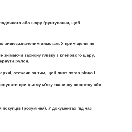
кладочного або шару ґрунтування, щоб
ає вищезазначеним вимогам. У приміщенні не
Не знімаючи захисну плівку з клейового шару,
вернути рулон.
рхні, стежачи за тим, щоб лист лягав рівно і
овувати при цьому м'яку тканинну серветку або
покупців (розуміння). У документах під час