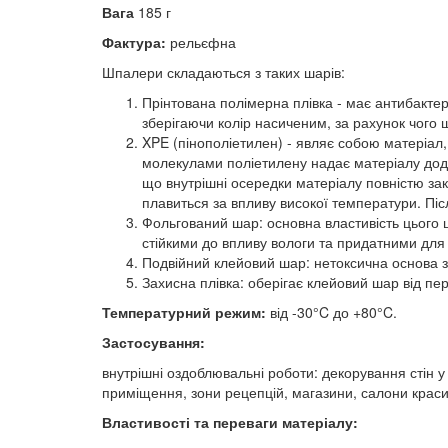
Вага
185 г
Фактура:
рельєфна
Шпалери складаються з таких шарів:
Прінтована полімерна плівка - має антибактері
зберігаючи колір насиченим, за рахунок чого 
XPE (пінополіетилен) - являє собою матеріа
молекулами поліетилену надає матеріалу додат
що внутрішні осередки матеріалу повністю закр
плавиться за впливу високої температури. Пі
Фольгований шар: основна властивість цього 
стійкими до впливу вологи та придатними для 
Подвійний клейовий шар: нетоксична основа з 
Захисна плівка: оберігає клейовий шар від пе
Температурний режим:
від -30°C до +80°C.
Застосування:
внутрішні оздоблювальні роботи: декорування стін у
приміщення, зони рецепцій, магазини, салони краси,
Властивості та переваги матеріалу: