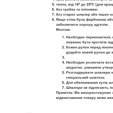
тепла, від 18º до 25ºС (для кр
без грибка та плісняви;
без старих шпалер або інших е
Якщо стіна була фарбована або
забезпечити хорошу адгезію.
Монтаж:
Необхідно переконатися, 
повинно бути протягів пі
Кожен рулон перед поклею
додайте новий рулон до в
Необхідно розпочати вста
акуратно, уникаючи утво
Розгладжувати шпалери не
спеціальний шпатель
Для обклеювання кутів шп
Шпалери не підлягають 
Примітка: Ми використовуємо з
відвантаження товару може вик