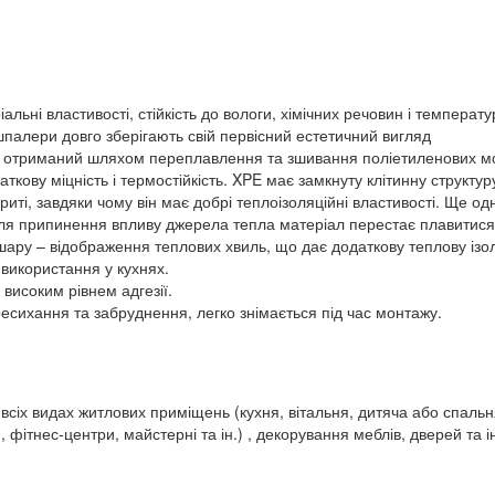
альні властивості, стійкість до вологи, хімічних речовин і температ
шпалери довго зберігають свій первісний естетичний вигляд
л, отриманий шляхом переплавлення та зшивання поліетиленових мо
кову міцність і термостійкість. XPE має замкнуту клітинну структу
иті, завдяки чому він має добрі теплоізоляційні властивості. Ще од
сля припинення впливу джерела тепла матеріал перестає плавитися
шару – відображення теплових хвиль, що дає додаткову теплову ізол
використання у кухнях.
високим рівнем адгезії.
ресихання та забруднення, легко знімається під час монтажу.
 всіх видах житлових приміщень (кухня, вітальня, дитяча або спальн
 фітнес-центри, майстерні та ін.) , декорування меблів, дверей та 