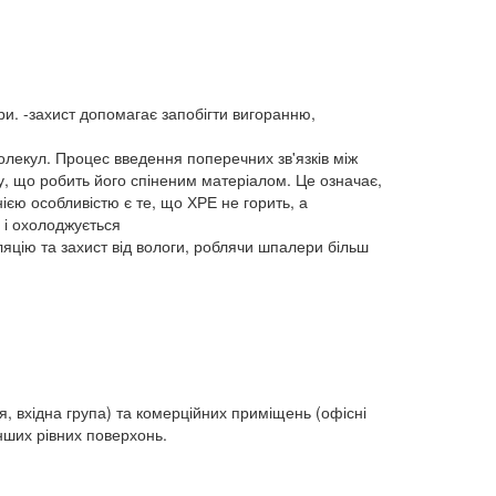
ури. -захист допомагає запобігти вигоранню,
лекул. Процес введення поперечних зв'язків між
ру, що робить його спіненим матеріалом. Це означає,
нією особливістю є те, що ХРЕ не горить, а
 і охолоджується
яцію та захист від вологи, роблячи шпалери більш
я, вхідна група) та комерційних приміщень (офісні
інших рівних поверхонь.