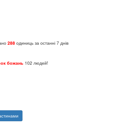
зано
288
одиниць за останні 7 днів
сок божань
102 людей!
астинами