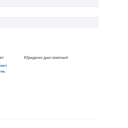
ет
Юридичні дані компанії
інет
ень