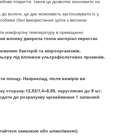
ейове покриття, також це дозволяє економити на
 до вологи, це дає можливість застосовувати їх у
собами (без використання щіток з високою
ти комфортну температуру в приміщенні.
ення впливу джерела тепла матеріал перестає
оженню бактерій та мікроорганізмів.
льору під впливом ультрафіолетових променів.
ти площу. Наприклад, після вимірів ви
у сторону:12,53/1,4=8,95, округляємо до 9 шт.
 додати до розрахунку щонайменше 1 запасний
стайтеся замазкою або шпаклівкою);