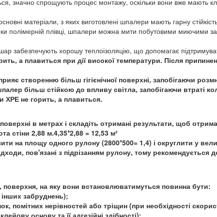
я, значно спрощують процес монтажу, оскільки вони вже мають кл
основні матеріали, з яких виготовлені шпалери мають гарну стійкість
яки полімерній плівці, шпалери можна мити побутовими миючими за
шар забезпечують хорошу теплоізоляцію, що допомагає підтримува
рить, а плавиться при дії високої температури. Після припин
рияє створенню більш гігієнічної поверхні, запобігаючи розмн
алер більш стійкою до впливу світла, запобігаючи втраті ко
и ХРЕ не горить, а плавиться.
оверхні в метрах і складіть отримані результати, щоб отрима
а стіни 2,88 м.4,35*2,88 = 12,53 м²
ти на площу одного рулону (2800*500= 1,4) і округлити у велик
ідходи, пов'язані з підрізанням рулону, тому рекомендується
 поверхня, на яку вони встановлюватимуться повинна бути:
а інших забруднень);
нок, помітних нерівностей або тріщин (при необхідності скори
лейову основу та її адгезійні здібності);