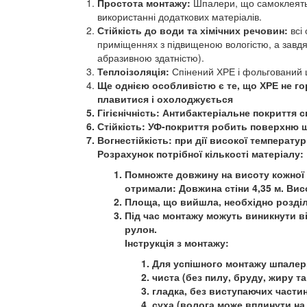
Простота монтажу:
Шпалери, що самоклеятьс
використанні додаткових матеріалів.
Стійкість до води та хімічних речовин:
всі 
приміщеннях з підвищеною вологістю, а завд
абразивною здатністю).
Теплоізоляція:
Спінений ХРЕ і фольгований 
Ще однією особливістю є те, що ХРЕ не го
плавитися і охолоджується
Гігієнічність:
Антибактеріальне покриття сп
Стійкість:
УФ-покриття робить поверхню шп
Вогнестійкість:
при дії високої температур
Розрахунок потрібної кількості матеріалу:
Помножте довжину на висоту кожної п
отримали: Довжина стіни 4,35 м. Висот
Площа, що вийшла, необхідно розділи
Під час монтажу можуть виникнути в
рулон.
Інструкція з монтажу:
Для успішного монтажу шпалер,
чиста (без пилу, бруду, жиру т
гладка, без виступаючих части
суха (волога може вплинути на к