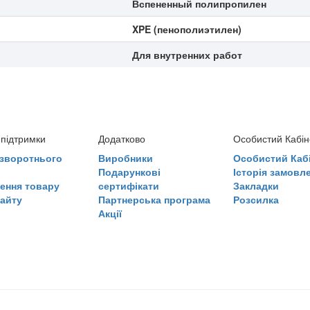
Вспененный полипропилен
XPE (пенополиэтилен)
Для внутренних работ
підтримки
Додатково
Особистий Кабін
зворотнього
Виробники
Особистий Каб
Подарункові
Історія замовл
ення товару
сертифікати
Закладки
сайту
Партнерська програма
Розсилка
Акції