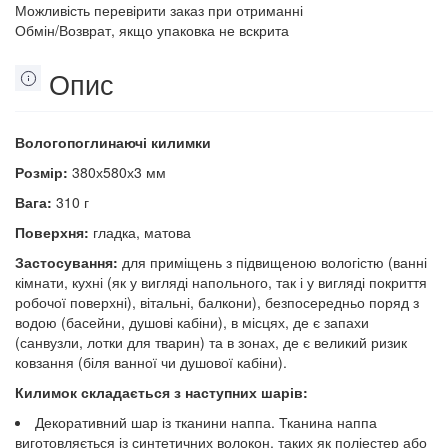
Можливість перевірити заказ при отриманні
Обмін/Возврат, якщо упаковка не вскрита
Опис
Вологопоглинаючі килимки
Розмір:
380х580х3 мм
Вага:
310 г
Поверхня:
гладка, матова
Застосування:
для приміщень з підвищеною вологістю (ванні
кімнати, кухні (як у вигляді напольного, так і у вигляді покриття
робочої поверхні), вітальні, балкони), безпосередньо поряд з
водою (басейни, душові кабіни), в місцях, де є запахи
(санвузли, лотки для тварин) та в зонах, де є великий ризик
ковзання (біля ванної чи душової кабіни).
Килимок складається з наступних шарів:
Декоративний шар із тканини наппа. Тканина наппа
виготовляється із синтетичних волокон, таких як поліестер або