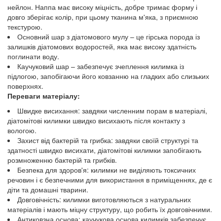
нейлон. Наппа має високу міцність, добре тримає форму і
довго зберігає колір, при цьому тканина м'яка, з приємною
текстурою.
Основний шар з діатомового мулу – це гірська порода із
залишків діатомових водоростей, яка має високу здатність
поглинати воду.
Каучуковий шар – забезпечує зчеплення килимка із
підлогою, запобігаючи його ковзанню на гладких або слизьких
поверхнях.
Переваги матеріалу:
Швидке висихання: завдяки численним порам в матеріалі,
діатомітові килимки швидко висихають після контакту з
вологою.
Захист від бактерій та грибка: завдяки своїй структурі та
здатності швидко висихати, діатомітові килимки запобігають
розмноженню бактерій та грибків.
Безпека для здоров'я: килимки не виділяють токсичних
речовин і є безпечними для використання в приміщеннях, де є
діти та домашні тварини.
Довговічність: килимки виготовляються з натуральних
матеріалів і мають міцну структуру, що робить їх довговічними.
Антиковзна основа: каучукова основа килимків забезпечує