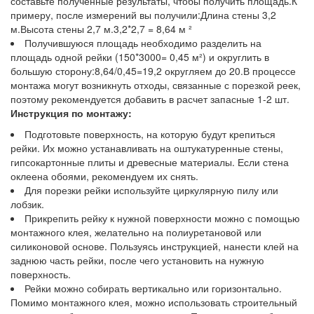
составьте полученные результаты, чтобы получить площадь.К
примеру, после измерений вы получили:Длина стены 3,2
м.Высота стены 2,7 м.3,2*2,7 = 8,64 м ²
Получившуюся площадь необходимо разделить на
площадь одной рейки (150*3000= 0,45 м²) и округлить в
большую сторону:8,64/0,45=19,2 округляем до 20.В процессе
монтажа могут возникнуть отходы, связанные с порезкой реек,
поэтому рекомендуется добавить в расчет запасные 1-2 шт.
Инструкция по монтажу:
Подготовьте поверхность, на которую будут крепиться
рейки. Их можно устанавливать на оштукатуренные стены,
гипсокартонные плиты и древесные материалы. Если стена
оклеена обоями, рекомендуем их снять.
Для порезки рейки используйте циркулярную пилу или
лобзик.
Прикрепить рейку к нужной поверхности можно с помощью
монтажного клея, желательно на полиуретановой или
силиконовой основе. Пользуясь инструкцией, нанести клей на
заднюю часть рейки, после чего установить на нужную
поверхность.
Рейки можно собирать вертикально или горизонтально.
Помимо монтажного клея, можно использовать строительный