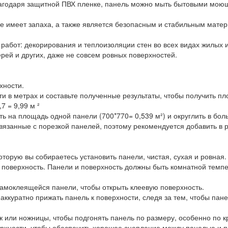
агодаря защитной ПВХ пленке, панель можно мыть бытовыми моющ
е имеет запаха, а также является безопасным и стабильным мате
работ: декорирования и теплоизоляции стен во всех видах жилых 
рей и других, даже не совсем ровных поверхностей.
хности.
и в метрах и составьте полученные результаты, чтобы получить пл
7 = 9,99 м ²
на площадь одной панели (700*770= 0,539 м²) и округлить в боль
вязанные с порезкой панелей, поэтому рекомендуется добавить в р
оторую вы собираетесь установить панели, чистая, сухая и ровная
ь поверхность. Панели и поверхность должны быть комнатной темп
самоклеящейся панели, чтобы открыть клеевую поверхность.
 аккуратно прижать панель к поверхности, следя за тем, чтобы пане
 или ножницы, чтобы подгонять панель по размеру, особенно по кр
рхности, чтобы обеспечить хорошее сцепление между панелью и п