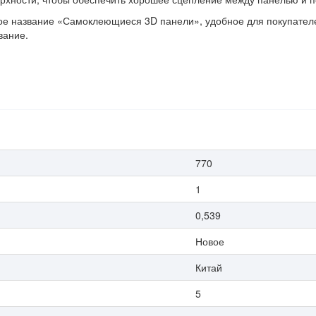
е название «Самоклеющиеся 3D панели», удобное для покупателей
вание.
770
1
0,539
Новое
Китай
5