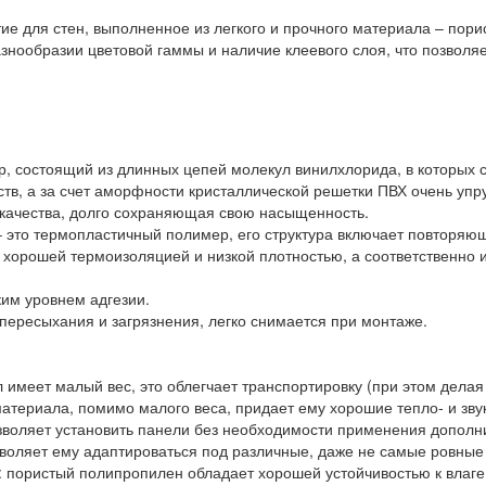
ие для стен, выполненное из легкого и прочного материала – пор
знообразии цветовой гаммы и наличие клеевого слоя, что позволя
ер, состоящий из длинных цепей молекул винилхлорида, в которых 
тв, а за счет аморфности кристаллической решетки ПВХ очень упру
 качества, долго сохраняющая свою насыщенность.
– это термопластичный полимер, его структура включает повторя
т хорошей термоизоляцией и низкой плотностью, а соответственно
ким уровнем адгезии.
 пересыхания и загрязнения, легко снимается при монтаже.
л имеет малый вес, это облегчает транспортировку (при этом делая
атериала, помимо малого веса, придает ему хорошие тепло- и зву
озволяет установить панели без необходимости применения дополн
озволяет ему адаптироваться под различные, даже не самые ровные
: пористый полипропилен обладает хорошей устойчивостью к влаге,