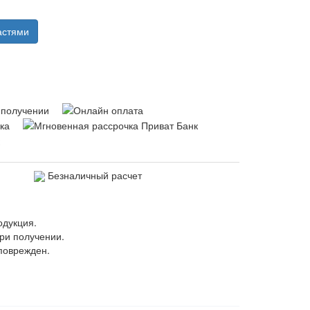
астями
Безналичный расчет
одукция.
ри получении.
поврежден.