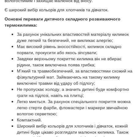
вологостійким і захищає малюнок від зносу.
Є широкий вибір кольорів для хлопчиків та дівчаток.
Основні переваги дитячого складного розвиваючого
термокилимка:
За рахунок унікальних властивостей матеріалу килимок
дуже легкий та безпечний, не викликає алергію;
Має високий рівень зносостійкості, килимок складно
порвати, прокусити або якось зіпсувати;
Завдяки верхньому покриттю килимка він не вбирає
рідини, також виключена поява грибка;
М'який та травмобезпечний, за властивостями схожий на
фізкультурний мат. Займаючись на такому килимку
виключені травми від удару об підлогу;
Не пропускає холоду, а значить дитині буде комфортно
грати на підлозі, навіть на плитці;
Легко миється. За рахунок спеціального покриття можна
легко стерти фарби, фломастери і маркери звичайною
вологою серветкою;
Компактний.
Широкий вибір кольорів для хлопчиків і дівчаток, кожній
дитині буде цікаво розглядати малюнок килимка. Також