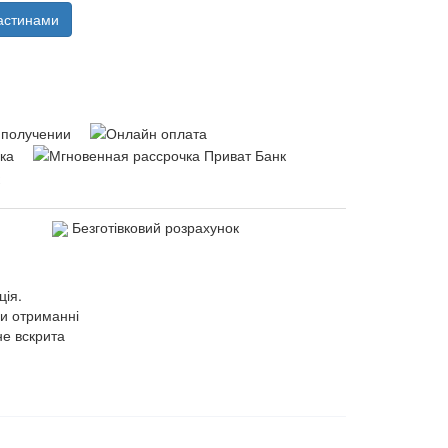
астинами
Безготівковий розрахунок
ція.
ри отриманні
не вскрита