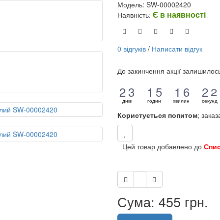
Модель: SW-00002420
Є в наявності
Наявність:
0 відгуків
/
Написати відгук
До закинчення акції залишилос
1
2
2
3
1
1
4
5
1
1
5
6
3
2
2
1
2
2
3
1
1
4
5
1
1
5
6
3
2
2
1
днів
годин
хвилин
секунд
Користується попитом
; зака
Цей товар добавлено до
Спи
Сума: 455 грн.