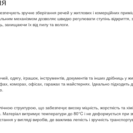
ня
зпечують зручне зберігання речей у житлових і комерційних приміще
альним механізмом дозволяє швидко регулювати ступінь відкриття, 
ць, захищаючи їх від пилу та вологи.
ечей, одягу, іграшок, інструментів, документів та інших дрібниць у 
ах, коморах, офісах, гаражах та майстернях. Ідеально підходить дл
ю.
чною структурою, що забезпечує високу міцність, жорсткість та хімі
в. Матеріал витримує температури до 80°C і не деформується при зм
тання у вигляді виробів, де важлива легкість і зручність транспорт