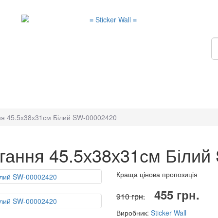
ня 45.5х38х31см Білий SW-00002420
ігання 45.5х38х31см Біли
Краща цінова пропозиція
455 грн.
910 грн.
Виробник:
Sticker Wall