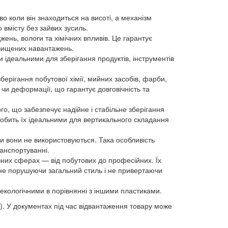
 коли він знаходиться на висоті, а механізм
вмісту без зайвих зусиль.
ень, вологи та хімічних впливів. Це гарантує
ідвищених навантажень.
 ідеальними для зберігання продуктів, інструментів
ерігання побутової хімії, мийних засобів, фарби,
 чи деформації, що гарантує довговічність та
, що забезпечує надійне і стабільне зберігання
робить їх ідеальними для вертикального складання
и вони не використовуються. Така особливість
анспортуванні.
зних сферах — від побутових до професійних. Їх
 не порушуючи загальний стиль і не привертаючи
екологічними в порівнянні з іншими пластиками.
). У документах під час відвантаження товару може