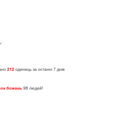
ь:
зано
212
одиниць за останні 7 днів
сок божань
98 людей!