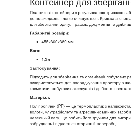
Контейнер для зберіган
Пластикові контейнери з регульованою кришкою забе
до пошкоджень і легко очищуються. Кришка зі спеці
для зберігання одягу, іграшок, документів та дрібни
Габаритні розміри:
455х300х380 мм
Вага:
1,3кг
Застосування:
Підходить для зберігання та організації побутових р
використовується для впорядкування простору в шаф
косметики, побутових аксесуарів і дрібного інвентар
Матеріал:
Поліпропілен (PP) — це термопластик з напівкристалі
вологи, ультрафіолету та агресивних мийних засобі
невеликий вагу, що робить його зручним для викорис
забруднень і піддається вторинній переробці.