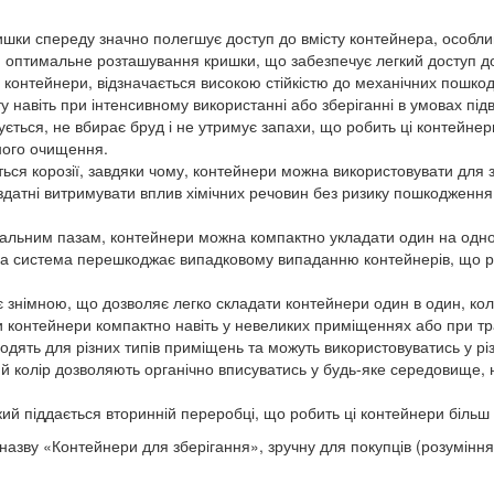
ки спереду значно полегшує доступ до вмісту контейнера, особливо
и оптимальне розташування кришки, що забезпечує легкий доступ до 
 контейнери, відзначається високою стійкістю до механічних пошкодж
сту навіть при інтенсивному використанні або зберіганні в умовах п
ться, не вбирає бруд і не утримує запахи, що робить ці контейнери
ного очищення.
ься корозії, завдяки чому, контейнери можна використовувати для зб
и здатні витримувати вплив хімічних речовин без ризику пошкодження
альним пазам, контейнери можна компактно укладати один на одного
азова система перешкоджає випадковому випаданню контейнерів, що 
 знімною, що дозволяє легко складати контейнери один в один, кол
и контейнери компактно навіть у невеликих приміщеннях або при тр
одять для різних типів приміщень та можуть використовуватись у рі
ий колір дозволяють органічно вписуватись у будь-яке середовище,
ий піддається вторинній переробці, що робить ці контейнери більш 
назву «Контейнери для зберігання», зручну для покупців (розуміння