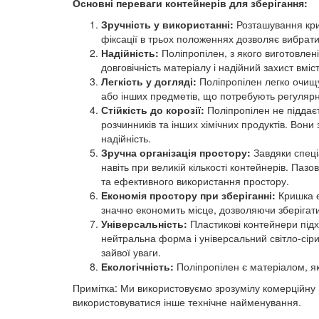
Основні переваги контейнерів для зберігання:
Зручність у використанні:
Розташування криш
фіксації в трьох положеннях дозволяє вибрат
Надійність:
Поліпропілен, з якого виготовлені
довговічність матеріалу і надійний захист вмі
Легкість у догляді:
Поліпропілен легко очищує
або інших предметів, що потребують регуляр
Стійкість до корозії:
Поліпропілен не піддаєт
розчинників та інших хімічних продуктів. Вон
надійність.
Зручна організація простору:
Завдяки спеці
навіть при великій кількості контейнерів. П
та ефективного використання простору.
Економія простору при зберіганні:
Кришка є
значно економить місце, дозволяючи зберігат
Універсальність:
Пластикові контейнери підх
нейтральна форма і універсальний світло-сір
зайвої уваги.
Екологічність:
Поліпропілен є матеріалом, як
Примітка: Ми використовуємо зрозумілу комерційну 
використовуватися інше технічне найменування.