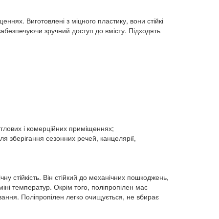
ннях. Виготовлені з міцного пластику, вони стійкі
забезпечуючи зручний доступ до вмісту. Підходять
житлових і комерційних приміщеннях;
я зберігання сезонних речей, канцелярії,
чну стійкість. Він стійкий до механічних пошкоджень,
іні температур. Окрім того, поліпропілен має
ування. Поліпропілен легко очищується, не вбирає