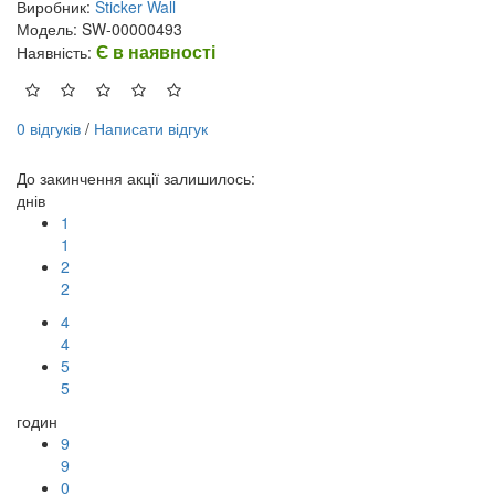
Виробник:
Sticker Wall
Модель: SW-00000493
Є в наявності
Наявність:
0 відгуків
/
Написати відгук
До закинчення акції залишилось:
днів
1
1
2
2
4
4
5
5
годин
9
9
0