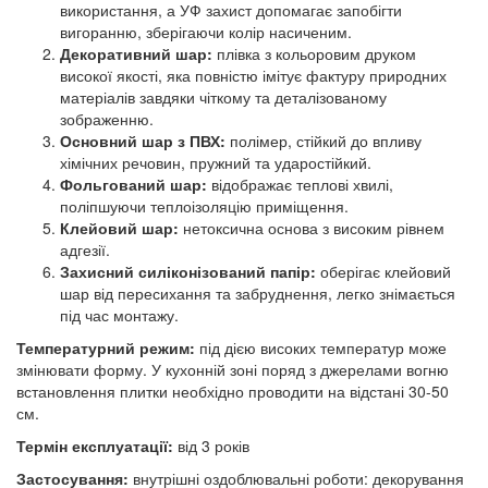
використання, а УФ захист допомагає запобігти
вигоранню, зберігаючи колір насиченим.
Декоративний шар:
плівка з кольоровим друком
високої якості, яка повністю імітує фактуру природних
матеріалів завдяки чіткому та деталізованому
зображенню.
Основний шар з ПВХ:
полімер, стійкий до впливу
хімічних речовин, пружний та ударостійкий.
Фольгований шар:
відображає теплові хвилі,
поліпшуючи теплоізоляцію приміщення.
Клейовий шар:
нетоксична основа з високим рівнем
адгезії.
Захисний силіконізований папір:
оберігає клейовий
шар від пересихання та забруднення, легко знімається
під час монтажу.
Температурний режим:
під дією високих температур може
змінювати форму. У кухонній зоні поряд з джерелами вогню
встановлення плитки необхідно проводити на відстані 30-50
см.
Термін експлуатації:
від 3 років
Застосування:
внутрішні оздоблювальні роботи: декорування