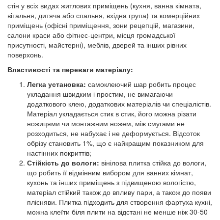
стін у всіх видах житлових приміщень (кухня, ванна кімната,
вітальня, дитяча або спальня, вхідна група) та комерційних
приміщень (офісні приміщення, зони рецепцій, магазини,
салони краси або фітнес-центри, місця громадської
присутності, майстерні), меблів, дверей та інших рівних
поверхонь.
Властивості та переваги матеріалу:
Легка установка:
самоклеючий шар робить процес
укладання швидким і простим, не вимагаючи
додаткового клею, додаткових матеріалів чи спеціалістів.
Матеріал укладається стик в стик, його можна різати
ножицями чи монтажним ножем, між смугами не
розходиться, не набухає і не деформується. Відсоток
обрізу становить 1%, що є найкращим показником для
настінних покриттів;
Стійкість до вологи:
вінілова плитка стійка до вологи,
що робить її відмінним вибором для ванних кімнат,
кухонь та інших приміщень з підвищеною вологістю,
матеріал стійкий також до впливу пари, а також до появи
плісняви. Плитка підходить для створення фартуха кухні,
можна клеїти біля плити на відстані не менше ніж 30-50