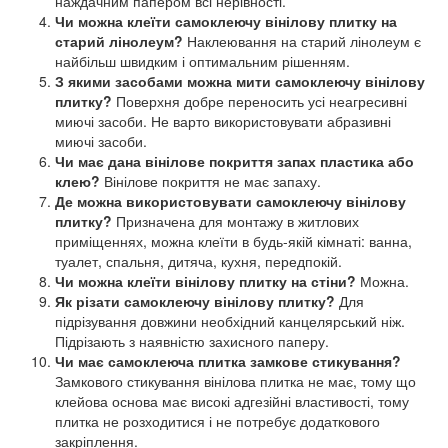
наждачним папером всі нерівності.
Чи можна клеїти самоклеючу вінілову плитку на
старий лінолеум?
Наклеювання на старий лінолеум є
найбільш швидким і оптимальним рішенням.
З якими засобами можна мити самоклеючу вінілову
плитку?
Поверхня добре переносить усі неагресивні
миючі засоби. Не варто використовувати абразивні
миючі засоби.
Чи має дана вінілове покриття запах пластика або
клею?
Вінілове покриття не має запаху.
Де можна використовувати самоклеючу вінілову
плитку?
Призначена для монтажу в житлових
приміщеннях, можна клеїти в будь-якій кімнаті: ванна,
туалет, спальня, дитяча, кухня, передпокій.
Чи можна клеїти вінілову плитку на стіни?
Можна.
Як різати самоклеючу вінілову плитку?
Для
підрізування довжини необхідний канцелярський ніж.
Підрізають з наявністю захисного паперу.
Чи має самоклеюча плитка замкове стикування?
Замкового стикування вінілова плитка не має, тому що
клейова основа має високі адгезійні властивості, тому
плитка не розходитися і не потребує додаткового
закріплення.