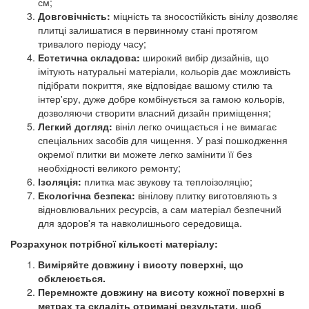
см;
Довговічність:
міцність та зносостійкість вінілу дозволяє
плитці залишатися в первинному стані протягом
тривалого періоду часу;
Естетична складова:
широкий вибір дизайнів, що
імітують натуральні матеріали, кольорів дає можливість
підібрати покриття, яке відповідає вашому стилю та
інтер'єру, дуже добре комбінується за гамою кольорів,
дозволяючи створити власний дизайн приміщення;
Легкий догляд:
вініл легко очищається і не вимагає
спеціальних засобів для чищення. У разі пошкодження
окремої плитки ви можете легко замінити її без
необхідності великого ремонту;
Ізоляція:
плитка має звукову та теплоізоляцію;
Екологічна безпека:
вінілову плитку виготовляють з
відновлювальних ресурсів, а сам матеріал безпечний
для здоров'я та навколишнього середовища.
Розрахунок потрібної кількості матеріалу:
Виміряйте довжину і висоту поверхні, що
обклеюється.
Перемножте довжину на висоту кожної поверхні в
метрах та складіть отримані результати, щоб