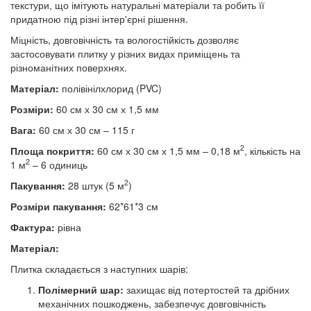
текстури, що імітують натуральні матеріали та робить її
придатною під різні інтер'єрні рішення.
Міцність, довговічність та вологостійкість дозволяє
застосовувати плитку у різних видах приміщень та
різноманітних поверхнях.
Матеріал:
полівінілхлорид (PVC)
Розміри:
60 см х 30 см х 1,5 мм
Вага:
60 см х 30 см – 115 г
2
Площа покриття:
60 см х 30 см х 1,5 мм – 0,18 м
, кількість на
2
1 м
– 6 одиниць
2
Пакування:
28 штук (5 м
)
Розміри пакування:
62*61*3 см
Фактура:
рівна
Матеріал:
Плитка складається з наступних шарів:
Полімерний шар:
захищає від потертостей та дрібних
механічних пошкоджень, забезпечує довговічність