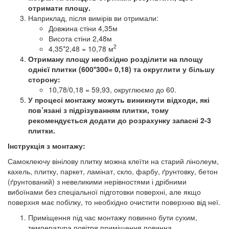
отримати площу.
Наприклад, після вимірів ви отримали:
Довжина стіни 4,35м
Висота стіни 2,48м
2
4,35*2,48 = 10,78 м
Отриману площу необхідно розділити на площу
однієї плитки (600*300= 0,18) та округлити у більшу
сторону:
10,78/0,18 = 59,93, округлюємо до 60.
У процесі монтажу можуть виникнути відходи, які
пов’язані з підрізуванням плитки, тому
рекомендується додати до розрахунку запасні 2-3
плитки.
Інструкція з монтажу:
Самоклеючу вінілову плитку можна клеїти на старий лінолеум,
кахель, плитку, паркет, ламінат, скло, фарбу, ґрунтовку, бетон
(ґрунтований) з невеликими нерівностями і дрібними
вибоїнами без спеціальної підготовки поверхні, але якщо
поверхня має побілку, то необхідно очистити поверхню від неї.
Приміщення під час монтажу повинно бути сухим,
температура повітря приміщення повинна