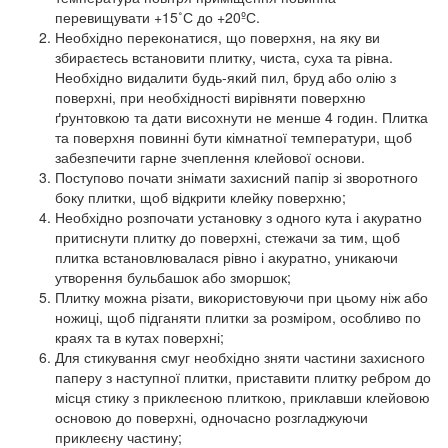
перевищувати +15˚С до +20ºС.
Необхідно переконатися, що поверхня, на яку ви
збираєтесь встановити плитку, чиста, суха та рівна.
Необхідно видалити будь-який пил, бруд або олію з
поверхні, при необхідності вирівняти поверхню
ґрунтовкою та дати висохнути не менше 4 годин. Плитка
та поверхня повинні бути кімнатної температури, щоб
забезпечити гарне зчеплення клейової основи.
Поступово почати знімати захисний папір зі зворотного
боку плитки, щоб відкрити клейку поверхню;
Необхідно розпочати установку з одного кута і акуратно
притиснути плитку до поверхні, стежачи за тим, щоб
плитка встановлювалася рівно і акуратно, уникаючи
утворення бульбашок або зморшок;
Плитку можна різати, використовуючи при цьому ніж або
ножиці, щоб підганяти плитки за розміром, особливо по
краях та в кутах поверхні;
Для стикування смуг необхідно зняти частини захисного
паперу з наступної плитки, приставити плитку ребром до
місця стику з приклеєною плиткою, приклавши клейовою
основою до поверхні, одночасно розгладжуючи
приклеєну частину;