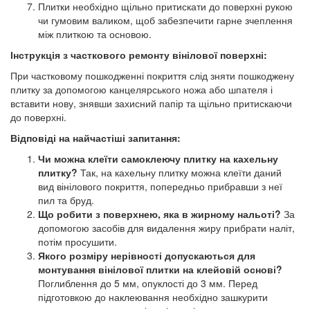
Плитки необхідно щільно притискати до поверхні рукою
чи гумовим валиком, щоб забезпечити гарне зчеплення
між плиткою та основою.
Інструкція з часткового ремонту вінілової поверхні:
При частковому пошкодженні покриття слід зняти пошкоджену
плитку за допомогою канцелярського ножа або шпателя і
вставити нову, знявши захисний папір та щільно притискаючи
до поверхні.
Відповіді на найчастіші запитання:
Чи можна клеїти самоклеючу плитку на кахельну
плитку?
Так, на кахельну плитку можна клеїти даний
вид вінілового покриття, попередньо прибравши з неї
пил та бруд.
Що робити з поверхнею, яка в жирному нальоті?
За
допомогою засобів для видалення жиру прибрати наліт,
потім просушити.
Якого розміру нерівності допускаються для
монтування вінілової плитки на клейовій основі?
Поглиблення до 5 мм, опуклості до 3 мм. Перед
підготовкою до наклеювання необхідно зашкурити