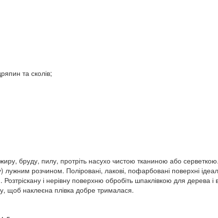
ряпин та сколів;
жиру, бруду, пилу, протріть насухо чистою тканиною або серветко
) лужним розчином. Поліровані, лакові, пофарбовані поверхні ідеал
 Розтріскану і нерівну поверхню обробіть шпаклівкою для дерева 
у, щоб наклеєна плівка добре трималася.