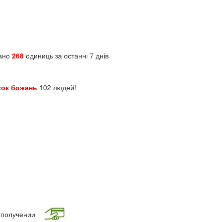
зано
268
одиниць за останні 7 днів
сок божань
102 людей!