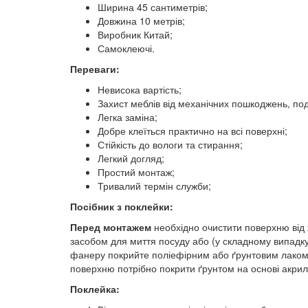
Ширина 45 сантиметрів;
Довжина 10 метрів;
Виробник Китай;
Самоклеючі.
Переваги:
Невисока вартість;
Захист меблів від механічних пошкоджень, под
Легка заміна;
Добре клеїться практично на всі поверхні;
Стійкість до вологи та стирання;
Легкий догляд;
Простий монтаж;
Тривалий термін служби;
Посібник з поклейки:
Перед монтажем
необхідно очистити поверхню від 
засобом для миття посуду або (у складному випадку
фанеру покрийте поліефірним або ґрунтовим лаком.
поверхню потрібно покрити ґрунтом на основі акрил
Поклейка: