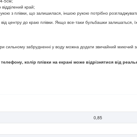
 4-5см;
 відділений край;
рукою з плівки, що залишилася, іншою рукою потрібно розгладжуват
від центру до краю плівки. Якщо все-таки бульбашки залишаться, ї
ри сильному забрудненні у воду можна додати звичайний миючий за
елефону, колір плівки на екрані може відрізнятися від реальн
0,85