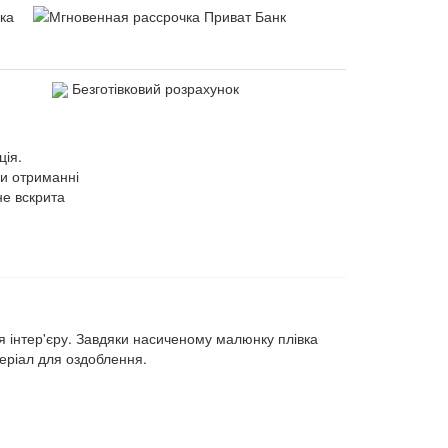
Безготівковий розрахунок
ція.
ри отриманні
не вскрита
я інтер'єру. Завдяки насиченому малюнку плівка
теріал для оздоблення.