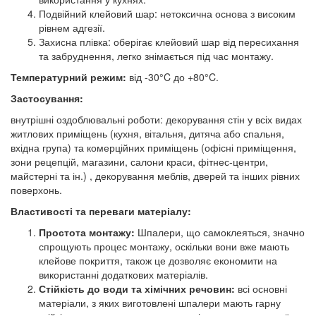
Подвійний клейовий шар: нетоксична основа з високим
рівнем адгезії.
Захисна плівка: оберігає клейовий шар від пересихання
та забруднення, легко знімається під час монтажу.
Температурний режим:
від -30°C до +80°C.
Застосування:
внутрішні оздоблювальні роботи: декорування стін у всіх видах
житлових приміщень (кухня, вітальня, дитяча або спальня,
вхідна група) та комерційних приміщень (офісні приміщення,
зони рецепцій, магазини, салони краси, фітнес-центри,
майстерні та ін.) , декорування меблів, дверей та інших рівних
поверхонь.
Властивості та переваги матеріалу:
Простота монтажу:
Шпалери, що самоклеяться, значно
спрощують процес монтажу, оскільки вони вже мають
клейове покриття, також це дозволяє економити на
використанні додаткових матеріалів.
Стійкість до води та хімічних речовин:
всі основні
матеріали, з яких виготовлені шпалери мають гарну