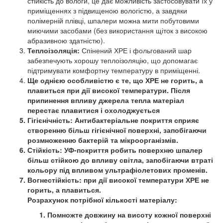
стійкість до вологи, це дає можливість застосовувати їх у
приміщеннях з підвищеною вологістю, а завдяки
полімерній плівці, шпалери можна мити побутовими
миючими засобами (без використання щіток з високою
абразивною здатністю).
Теплоізоляція:
Спінений ХРЕ і фольгований шар
забезпечують хорошу теплоізоляцію, що допомагає
підтримувати комфортну температуру в приміщенні.
Ще однією особливістю є те, що ХРЕ не горить, а
плавиться при дії високої температури. Після
припинення впливу джерела тепла матеріал
перестає плавитися і охолоджується
Гігієнічність:
Антибактеріальне покриття сприяє
створенню більш гігієнічної поверхні, запобігаючи
розмноженню бактерій та мікроорганізмів.
Стійкість:
УФ-покриття робить поверхню шпалер
більш стійкою до впливу світла, запобігаючи втраті
кольору під впливом ультрафіолетових променів.
Вогнестійкість:
при дії високої температури ХРЕ не
горить, а плавиться.
Розрахунок потрібної кількості матеріалу:
Помножте довжину на висоту кожної поверхні