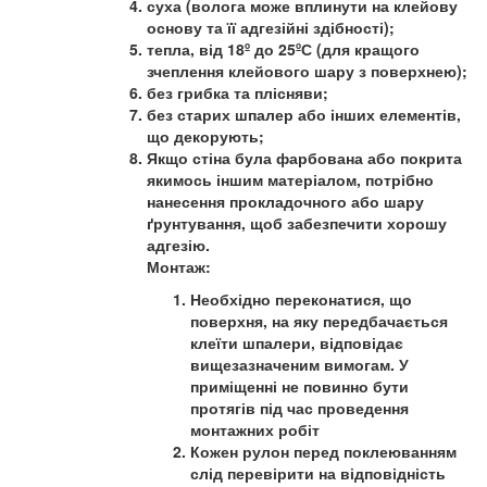
суха (волога може вплинути на клейову
основу та її адгезійні здібності);
тепла, від 18º до 25ºС (для кращого
зчеплення клейового шару з поверхнею);
без грибка та плісняви;
без старих шпалер або інших елементів,
що декорують;
Якщо стіна була фарбована або покрита
якимось іншим матеріалом, потрібно
нанесення прокладочного або шару
ґрунтування, щоб забезпечити хорошу
адгезію.
Монтаж:
Необхідно переконатися, що
поверхня, на яку передбачається
клеїти шпалери, відповідає
вищезазначеним вимогам. У
приміщенні не повинно бути
протягів під час проведення
монтажних робіт
Кожен рулон перед поклеюванням
слід перевірити на відповідність