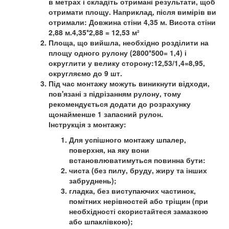
в метрах і складіть отримані результати, щоб
отримати площу. Наприклад, після вимірів ви
отримали: Довжина стіни 4,35 м. Висота стіни
2,88 м.4,35*2,88 = 12,53 м²
Площа, що вийшла, необхідно розділити на
площу одного рулону (2800*500= 1,4) і
округлити у велику сторону:12,53/1,4=8,95,
округляємо до 9 шт.
Під час монтажу можуть виникнути відходи,
пов'язані з підрізанням рулону, тому
рекомендується додати до розрахунку
щонайменше 1 запасний рулон.
Інструкція з монтажу:
Для успішного монтажу шпалер,
поверхня, на яку вони
встановлюватимуться повинна бути:
чиста (без пилу, бруду, жиру та інших
забруднень);
гладка, без виступаючих частинок,
помітних нерівностей або тріщин (при
необхідності скористайтеся замазкою
або шпаклівкою);