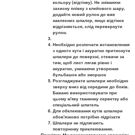
кольору (відтінку). Не знімаючи
захисну плівку з клейового шару,
додайте новий рулон до вже
наклеєних шпалер, якщо відтінок
відрізняється, слід перевернути
рулон.
Необхідно розпочати встановлення
з одного кута і акуратно притиснути
шпалери до поверхні, стежачи за
тим, щоб лист лягав рівно і
акуратно, уникаючи утворення
бульбашок або зморшок
Розгладжувати шпалери необхідно
зверху вниз від середини до боків.
Бажано використовувати при
цьому м'яку тканинну серветку або
спеціальний шпатель
Для обклеювання кутів шпалери
обов'язково потрібно підрізати
Шпалери не підлягають
повторному приклеюванню.
Примітка: Ми використовуємо зрозумілу