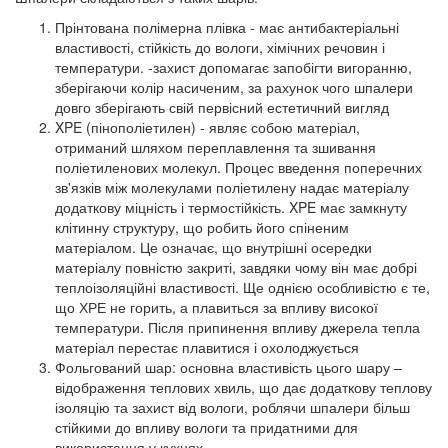
Прінтована полімерна плівка - має антибактеріальні
властивості, стійкість до вологи, хімічних речовин і
температури. -захист допомагає запобігти вигоранню,
зберігаючи колір насиченим, за рахунок чого шпалери
довго зберігають свій первісний естетичний вигляд
XPE (пінополіетилен) - являє собою матеріал,
отриманий шляхом переплавлення та зшивання
поліетиленових молекул. Процес введення поперечних
зв'язків між молекулами поліетилену надає матеріалу
додаткову міцність і термостійкість. XPE має замкнуту
клітинну структуру, що робить його спіненим
матеріалом. Це означає, що внутрішні осередки
матеріалу повністю закриті, завдяки чому він має добрі
теплоізоляційні властивості. Ще однією особливістю є те,
що ХРЕ не горить, а плавиться за впливу високої
температури. Після припинення впливу джерела тепла
матеріал перестає плавитися і охолоджується
Фольгований шар: основна властивість цього шару –
відображення теплових хвиль, що дає додаткову теплову
ізоляцію та захист від вологи, роблячи шпалери більш
стійкими до впливу вологи та придатними для
використання у кухнях.